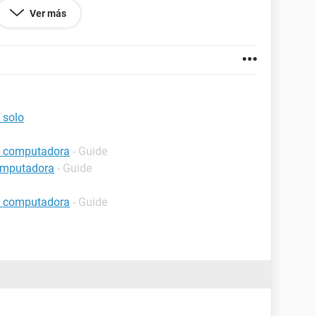
ware o ern software
Ver más
 solo
a computadora
- Guide
computadora
- Guide
a computadora
- Guide