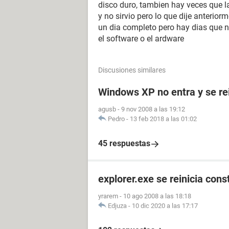
disco duro, tambien hay veces que l
y no sirvio pero lo que dije anterio
un dia completo pero hay dias que n
el software o el ardware
Discusiones similares
Windows XP no entra y se rei
agusb
-
9 nov 2008 a las 19:12
Pedro
-
13 feb 2018 a las 01:02
45 respuestas
explorer.exe se reinicia con
yrarem
-
10 ago 2008 a las 18:18
Edjuza
-
10 dic 2020 a las 17:17