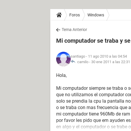
Foros
Windows
Tema Anterior
Mi computador se traba y se 
santiago
- 11 ago 2010 a las 04:54
camilo -
30 ene 2011 a las 22:31
Hola,
Mi computador siempre se traba o se
que no utilizamos el computador c
solo se prendia la cpu la pantalla n
o se traba con mas frecuencia que 
mi computador tiene 960Mb de ram y
por favor les pido que em ayuden es
en algo y el computador o se trabe o 