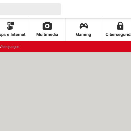
ps e Internet
Multimedia
Gaming
Cibersegurid
Videojuegos