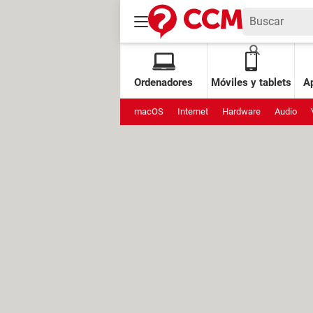
Ordenadores
Móviles y tablets
Ap
macOS
Internet
Hardware
Audio