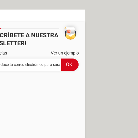
SCRÍBETE A NUESTRA
SLETTER!
cias
Ver un ejemplo