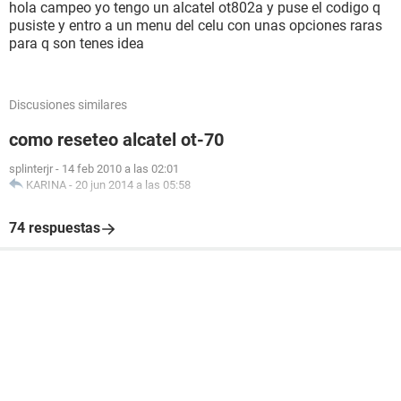
hola campeo yo tengo un alcatel ot802a y puse el codigo q
pusiste y entro a un menu del celu con unas opciones raras
para q son tenes idea
Discusiones similares
como reseteo alcatel ot-70
splinterjr
-
14 feb 2010 a las 02:01
KARINA
-
20 jun 2014 a las 05:58
74 respuestas