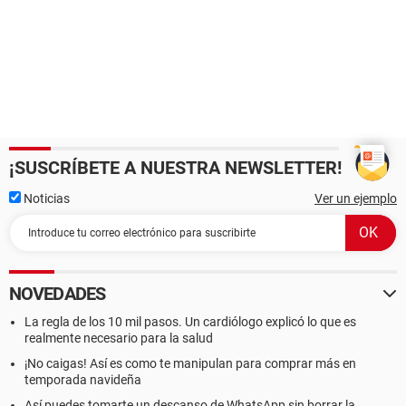
¡SUSCRÍBETE A NUESTRA NEWSLETTER!
Noticias
Ver un ejemplo
NOVEDADES
La regla de los 10 mil pasos. Un cardiólogo explicó lo que es
realmente necesario para la salud
¡No caigas! Así es como te manipulan para comprar más en
temporada navideña
Así puedes tomarte un descanso de WhatsApp sin borrar la