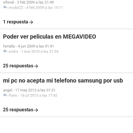
vifeval
-
3 feb 2009 a las 21:49
mudai22
-
4 feb 2009 a las 14:11
1 respuesta
Poder ver peliculas en MEGAVIDEO
ferralla
-
4 jun 2009 a las 01:41
eroks
-
1 ene 2010 a las 21:34
25 respuestas
mi pc no acepta mi telefono samsung por usb
angel
-
17 may 2012 a las 01:31
Paris
-
18 jul 2013 a las 17:42
25 respuestas