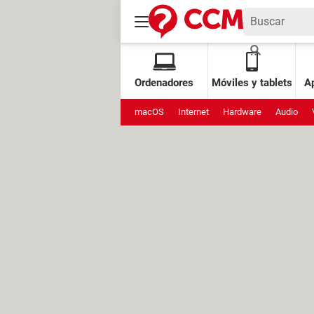
Ordenadores
Móviles y tablets
Ap
macOS
Internet
Hardware
Audio