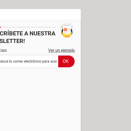
SCRÍBETE A NUESTRA
SLETTER!
cias
Ver un ejemplo