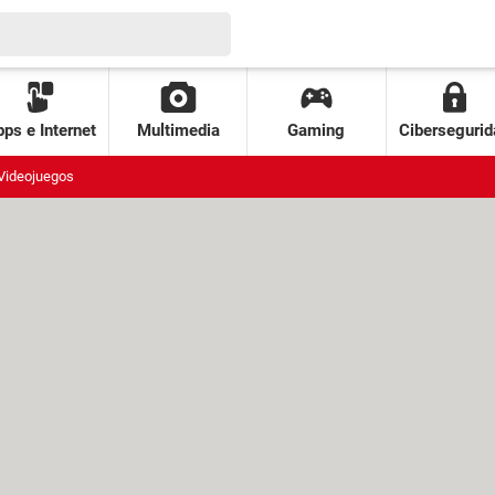
ps e Internet
Multimedia
Gaming
Cibersegurid
Videojuegos