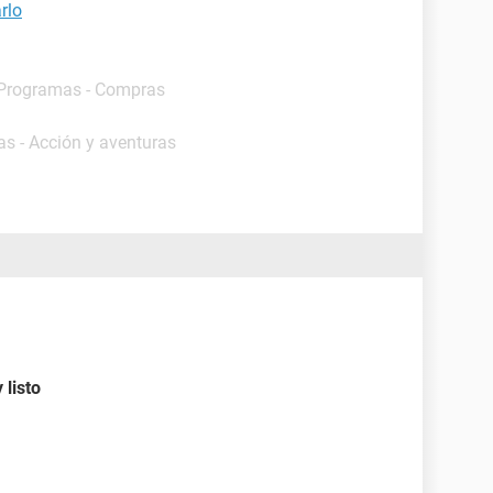
rlo
 Programas - Compras
as - Acción y aventuras
 listo