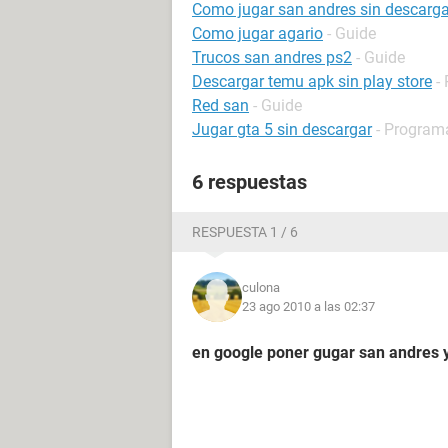
Como jugar san andres sin descarga
Como jugar agario
- Guide
Trucos san andres ps2
- Guide
Descargar temu apk sin play store
-
Red san
- Guide
Jugar gta 5 sin descargar
- Program
6 respuestas
RESPUESTA 1 / 6
culona
23 ago 2010 a las 02:37
en google poner gugar san andres y