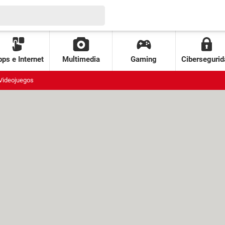
ps e Internet
Multimedia
Gaming
Cibersegurid
Videojuegos