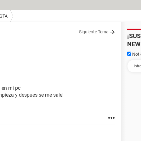
 GTA
Siguiente Tema
¡SU
NEW
Noti
s en mi pc
 empieza y despues se me sale!