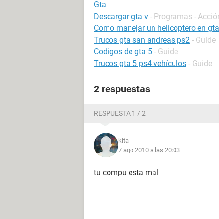
Gta
Descargar gta v
- Programas - Acció
Como manejar un helicoptero en gta
Trucos gta san andreas ps2
- Guide
Codigos de gta 5
- Guide
Trucos gta 5 ps4 vehículos
- Guide
2 respuestas
RESPUESTA 1 / 2
kita
7 ago 2010 a las 20:03
tu compu esta mal