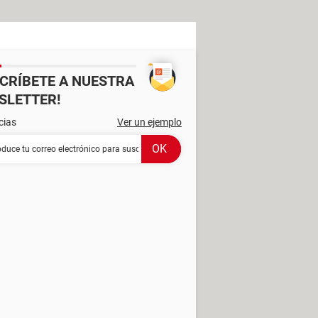
SCRÍBETE A NUESTRA
SLETTER!
cias
Ver un ejemplo