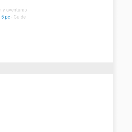
n y aventuras
 5 pc
- Guide