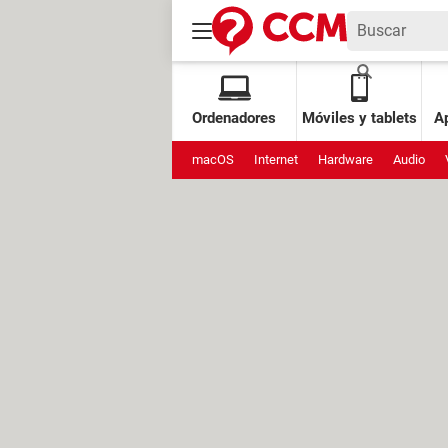
Ordenadores
Móviles y tablets
Ap
macOS
Internet
Hardware
Audio