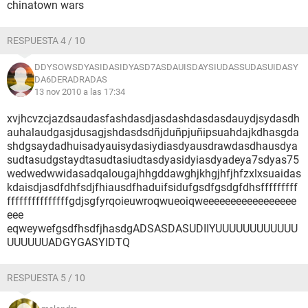
chinatown wars
RESPUESTA 4 / 10
DDYSOWSDYASIDASIDYASD7ASDAUISDAYSIUDASSUDASUIDASY
DA6DERADRADAS
13 nov 2010 a las 17:34
xvjhcvzcjazdsaudasfashdasdjasdashdasdasdauydjsydasdh
auhalaudgasjdusagjshdasdsdñjduñpjuñipsuahdajkdhasgda
shdgsaydadhuisadyauisydasiydiasdyausdrawdasdhausdya
sudtasudgstaydtasudtasiudtasdyasidyiasdyadeya7sdyas75
wedwedwwidasadqalougajhhgddawghjkhgjhfjhfzxlxsuaidas
kdaisdjasdfdhfsdjfhiausdfhaduifsidufgsdfgsdgfdhsfffffffff
fffffffffffffffgdjsgfyrqoieuwroqwueoiqweeeeeeeeeeeeeeeee
eee
eqweywefgsdfhsdfjhasdgADSASDASUDIIYUUUUUUUUUUUU
UUUUUUADGYGASYIDTQ
RESPUESTA 5 / 10