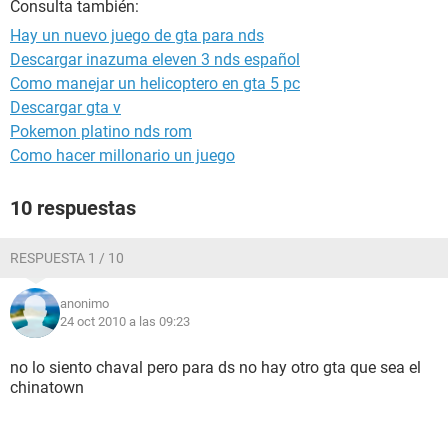
Consulta también:
Hay un nuevo juego de gta para nds
Descargar inazuma eleven 3 nds español
Como manejar un helicoptero en gta 5 pc
Descargar gta v
Pokemon platino nds rom
Como hacer millonario un juego
10 respuestas
RESPUESTA 1 / 10
anonimo
24 oct 2010 a las 09:23
no lo siento chaval pero para ds no hay otro gta que sea el
chinatown