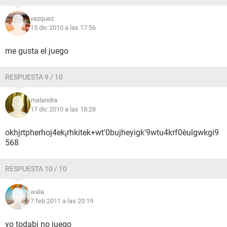
vazquez
15 dic 2010 a las 17:56
me gusta el juego
RESPUESTA 9 / 10
malandra
17 dic 2010 a las 18:28
okhjrtpherhoj4ek¡rhkitek+wt'0bujheyigk'9wtu4krf0èulgwkgi9
568
RESPUESTA 10 / 10
wala
7 feb 2011 a las 20:19
yo todabi no juego