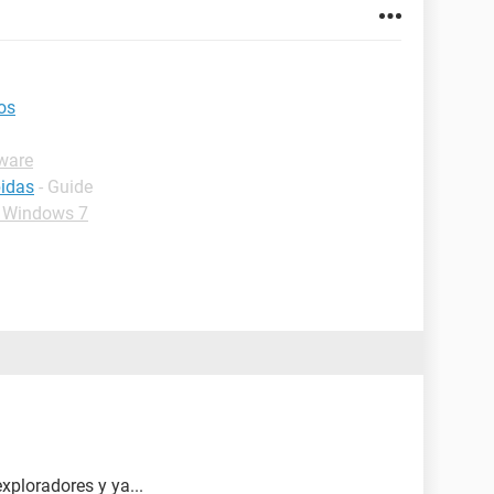
tos
ware
bidas
- Guide
 Windows 7
xploradores y ya...