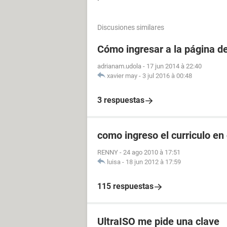
Discusiones similares
Cómo ingresar a la página 
adrianam.udola
-
17 jun 2014 à 22:40
xavier may
-
3 jul 2016 à 00:48
3 respuestas
como ingreso el curriculo en
RENNY
-
24 ago 2010 à 17:51
luisa
-
18 jun 2012 à 17:59
115 respuestas
UltraISO me pide una clave