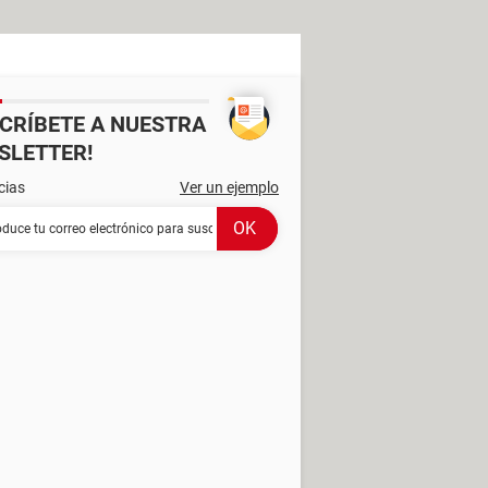
SCRÍBETE A NUESTRA
SLETTER!
cias
Ver un ejemplo