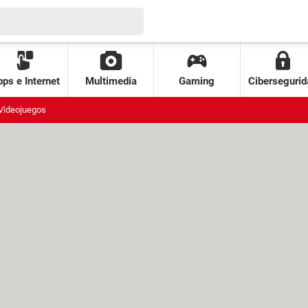
ps e Internet
Multimedia
Gaming
Cibersegurid
Videojuegos