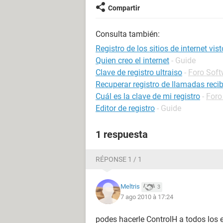
Compartir
Consulta también:
Registro de los sitios de internet vis
Quien creo el internet
- Guide
Clave de registro ultraiso
-
Foro Soft
Recuperar registro de llamadas reci
Cuál es la clave de mi registro
-
Foro
Editor de registro
- Guide
1 respuesta
RÉPONSE 1 / 1
Meltris
3
7 ago 2010 à 17:24
podes hacerle ControlH a todos los e