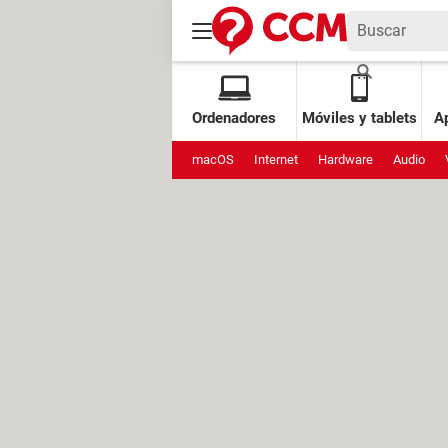
Ordenadores
Móviles y tablets
Ap
macOS
Internet
Hardware
Audio