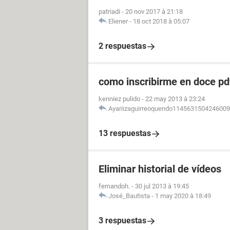
patriadi
-
20 nov 2017 à 21:18
Eliener
-
18 oct 2018 à 05:07
2 respuestas
como inscribirme en doce pdv
kenniez pulido
-
22 may 2013 à 23:24
Ayariizaguirreoquendo114563150424600
13 respuestas
Eliminar historial de vídeos
fernandoh.
-
30 jul 2013 à 19:45
José_Bautista
-
1 may 2020 à 18:49
3 respuestas