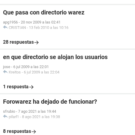
Que pasa con directorio warez
apg1956
-
20 nov 2009 a las 02:41
CRISTIAN
-
13 feb 2010 a las 10:16
28 respuestas
en que directorio se alojan los usuarios
jose
-
6 jul 2009 a las 22:01
Kreitos
-
6 jul 2009 a las 22:04
1 respuesta
Forowarez ha dejado de funcionar?
sfrubio
-
7 ago 2021 a las 19:44
pilarl1
-
8 ago 2021 a las 19:38
8 respuestas