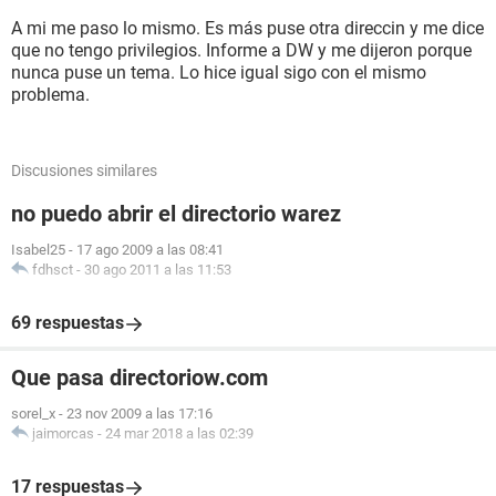
A mi me paso lo mismo. Es más puse otra direccin y me dice
que no tengo privilegios. Informe a DW y me dijeron porque
nunca puse un tema. Lo hice igual sigo con el mismo
problema.
Discusiones similares
no puedo abrir el directorio warez
Isabel25
-
17 ago 2009 a las 08:41
fdhsct
-
30 ago 2011 a las 11:53
69 respuestas
Que pasa directoriow.com
sorel_x
-
23 nov 2009 a las 17:16
jaimorcas
-
24 mar 2018 a las 02:39
17 respuestas