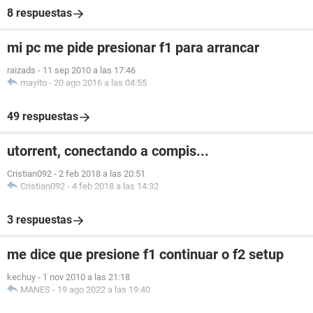
8 respuestas
mi pc me pide presionar f1 para arrancar
raizads
-
11 sep 2010 a las 17:46
mayito
-
20 ago 2016 a las 04:55
49 respuestas
utorrent, conectando a compis...
Cristian092
-
2 feb 2018 a las 20:51
Cristian092
-
4 feb 2018 a las 14:32
3 respuestas
me dice que presione f1 continuar o f2 setup
kechuy
-
1 nov 2010 a las 21:18
MANES
-
19 ago 2022 a las 19:40