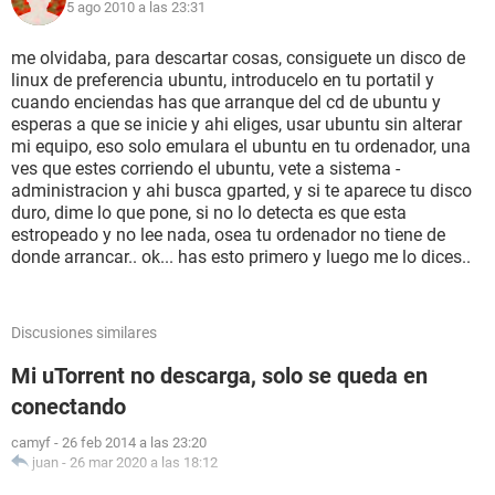
5 ago 2010 a las 23:31
me olvidaba, para descartar cosas, consiguete un disco de
linux de preferencia ubuntu, introducelo en tu portatil y
cuando enciendas has que arranque del cd de ubuntu y
esperas a que se inicie y ahi eliges, usar ubuntu sin alterar
mi equipo, eso solo emulara el ubuntu en tu ordenador, una
ves que estes corriendo el ubuntu, vete a sistema -
administracion y ahi busca gparted, y si te aparece tu disco
duro, dime lo que pone, si no lo detecta es que esta
estropeado y no lee nada, osea tu ordenador no tiene de
donde arrancar.. ok... has esto primero y luego me lo dices..
Discusiones similares
Mi uTorrent no descarga, solo se queda en
conectando
camyf
-
26 feb 2014 a las 23:20
juan
-
26 mar 2020 a las 18:12