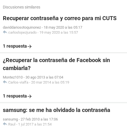
Discusiones similares
Recuperar contraseña y correo para mi CUTS
daviddariosotoquinonez
-
18 may 2020 a las 05:17
carloslopezjurado
-
19 may 2020 a las 15:57
1 respuesta
¿Recuperar la contraseña de Facebook sin
cambiarla?
Montez1010
-
30 ago 2013 a las 07:04
Carlos-vialfa
-
20 mar 2014 a las 05:19
1 respuesta
samsung: se me ha olvidado la contraseña
sansumg
-
27 feb 2010 a las 17:06
Raul
-
1 jul 2017 a las 21:54