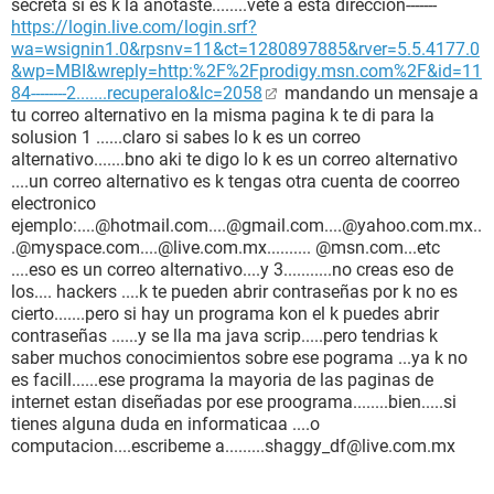
secreta si es k la anotaste........vete a esta direccion-------
https://login.live.com/login.srf?
wa=wsignin1.0&rpsnv=11&ct=1280897885&rver=5.5.4177.0
&wp=MBI&wreply=http:%2F%2Fprodigy.msn.com%2F&id=11
84--------2.......recuperalo&lc=2058
mandando un mensaje a
tu correo alternativo en la misma pagina k te di para la
solusion 1 ......claro si sabes lo k es un correo
alternativo.......bno aki te digo lo k es un correo alternativo
....un correo alternativo es k tengas otra cuenta de coorreo
electronico
ejemplo:....@hotmail.com....@gmail.com....@yahoo.com.mx..
.@myspace.com....@live.com.mx.......... @msn.com...etc
....eso es un correo alternativo....y 3...........no creas eso de
los.... hackers ....k te pueden abrir contraseñas por k no es
cierto.......pero si hay un programa kon el k puedes abrir
contraseñas ......y se lla ma java scrip.....pero tendrias k
saber muchos conocimientos sobre ese pograma ...ya k no
es facill......ese programa la mayoria de las paginas de
internet estan diseñadas por ese proograma........bien.....si
tienes alguna duda en informaticaa ....o
computacion....escribeme a.........shaggy_df@live.com.mx