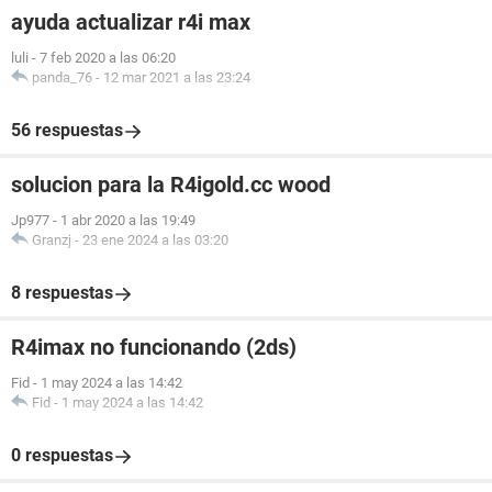
ayuda actualizar r4i max
luli
-
7 feb 2020 a las 06:20
panda_76
-
12 mar 2021 a las 23:24
56 respuestas
solucion para la R4igold.cc wood
Jp977
-
1 abr 2020 a las 19:49
Granzj
-
23 ene 2024 a las 03:20
8 respuestas
R4imax no funcionando (2ds)
Fid
-
1 may 2024 a las 14:42
Fid
-
1 may 2024 a las 14:42
0 respuestas