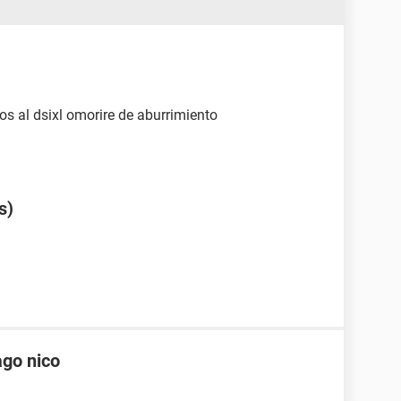
os al dsixl omorire de aburrimiento
s)
ago nico