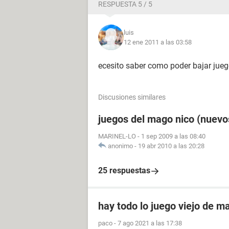
RESPUESTA 5 / 5
luis
12 ene 2011 a las 03:58
ecesito saber como poder bajar jueg
Discusiones similares
juegos del mago nico (nuevo
MARINEL-LO
-
1 sep 2009 a las 08:40
anonimo
-
19 abr 2010 a las 20:28
25 respuestas
hay todo lo juego viejo de m
paco
-
7 ago 2021 a las 17:38