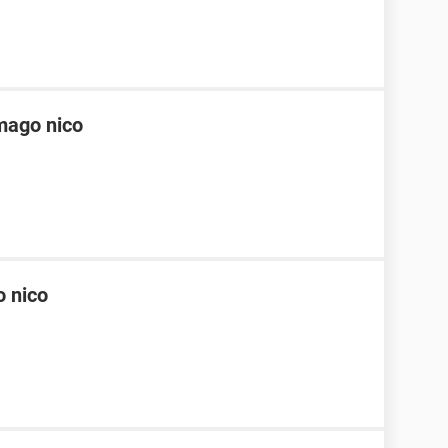
mago nico
 nico