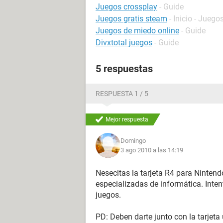
Juegos crossplay
- Guide
Juegos gratis steam
- Inicio - Juego
Juegos de miedo online
- Guide
Divxtotal juegos
- Guide
5 respuestas
RESPUESTA 1 / 5
Mejor respuesta
Domingo
3 ago 2010 a las 14:19
Nesecitas la tarjeta R4 para Ninten
especializadas de informática. Inten
juegos.
PD: Deben darte junto con la tarjeta 