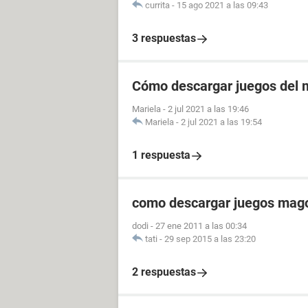
currita
-
15 ago 2021 a las 09:43
3 respuestas
Cómo descargar juegos del 
Mariela
-
2 jul 2021 a las 19:46
Mariela
-
2 jul 2021 a las 19:54
1 respuesta
como descargar juegos mago
dodi
-
27 ene 2011 a las 00:34
tati
-
29 sep 2015 a las 23:20
2 respuestas