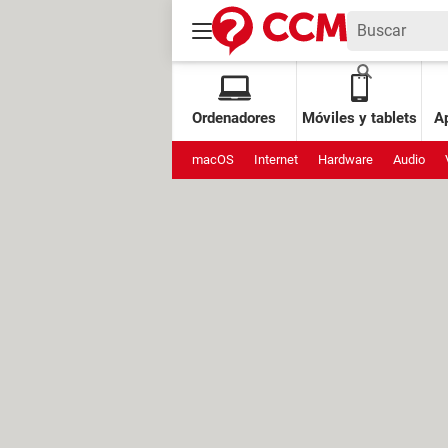
Ordenadores
Móviles y tablets
Ap
macOS
Internet
Hardware
Audio