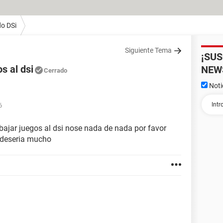
o DSi
Siguiente Tema
¡SU
s al dsi
NEW
Cerrado
Noti
6
bajar juegos al dsi nose nada de nada por favor
adeseria mucho