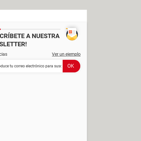
SCRÍBETE A NUESTRA
SLETTER!
cias
Ver un ejemplo