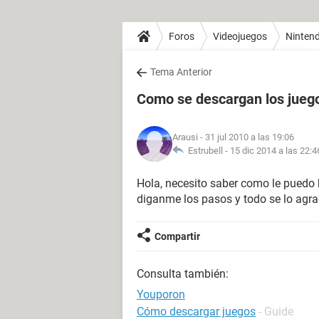
Foros
Videojuegos
Nintend
Tema Anterior
Como se descargan los juego
Arausi
- 31 jul 2010 a las 19:06
Estrubell -
15 dic 2014 a las 22:4
Hola, necesito saber como le puedo 
diganme los pasos y todo se lo agr
Compartir
Consulta también:
Youporon
Cómo descargar juegos
- Guide