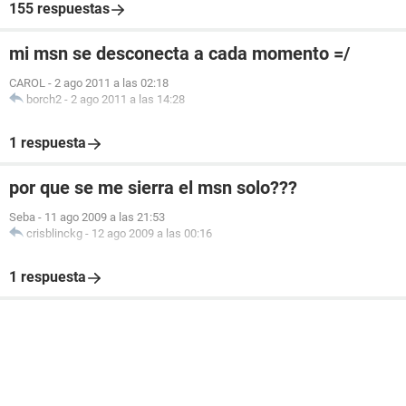
155 respuestas
mi msn se desconecta a cada momento =/
CAROL
-
2 ago 2011 a las 02:18
borch2
-
2 ago 2011 a las 14:28
1 respuesta
por que se me sierra el msn solo???
Seba
-
11 ago 2009 a las 21:53
crisblinckg
-
12 ago 2009 a las 00:16
1 respuesta