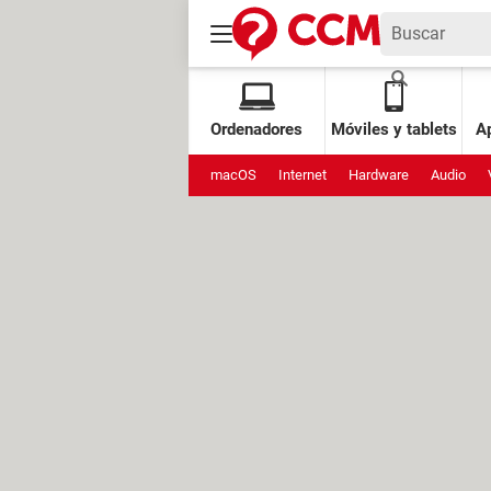
Ordenadores
Móviles y tablets
Ap
macOS
Internet
Hardware
Audio