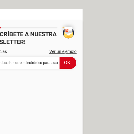
SCRÍBETE A NUESTRA
SLETTER!
cias
Ver un ejemplo