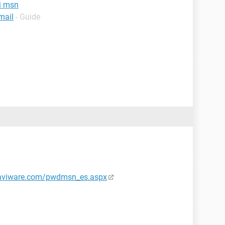
i msn
mail
- Guide
xaviware.com/pwdmsn_es.aspx