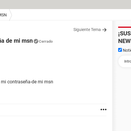
MSN
Siguiente Tema
¡SU
ña de mi msn
NEW
Cerrado
Noti
r mi contraseña-de mi msn