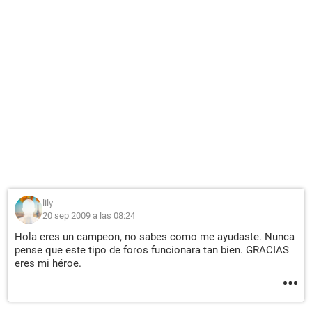
lily
20 sep 2009 a las 08:24
Hola eres un campeon, no sabes como me ayudaste. Nunca
pense que este tipo de foros funcionara tan bien. GRACIAS
eres mi héroe.