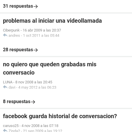
31 respuestas
problemas al iniciar una videollamada
Ciberpunk
-
16 abr 2009 a las 20:37
andres
-
1 oct 2011 a las 05:44
28 respuestas
no quiero que queden grabadas mis
conversacio
LUNA
-
8 nov 2008 a las 20:45
davi
-
4 may 2012 a las 06:23
8 respuestas
facebook guarda historial de conversacion?
caruso25
-
4 nov 2008 a las 07:18
Zinda2
-
21 sep 2009 a las 19:12