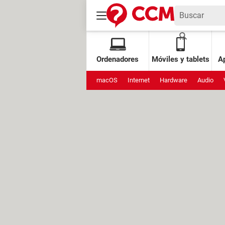
Ordenadores
Móviles y tablets
Ap
macOS
Internet
Hardware
Audio