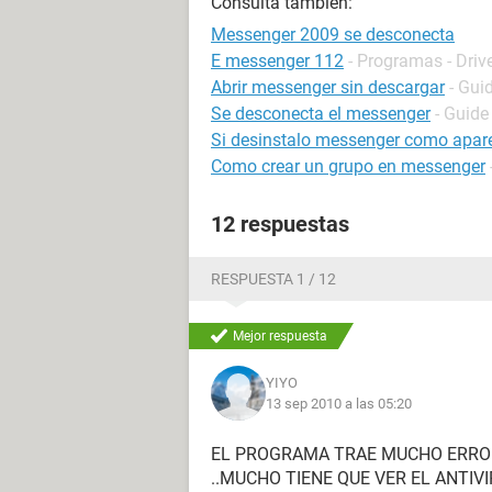
Consulta también:
Messenger 2009 se desconecta
E messenger 112
- Programas - Driv
Abrir messenger sin descargar
- Gui
Se desconecta el messenger
- Guide
Si desinstalo messenger como apar
Como crear un grupo en messenger
12 respuestas
RESPUESTA 1 / 12
Mejor respuesta
YIYO
13 sep 2010 a las 05:20
EL PROGRAMA TRAE MUCHO ERROR
..MUCHO TIENE QUE VER EL ANTIVI