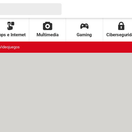
ps e Internet
Multimedia
Gaming
Cibersegurid
Videojuegos