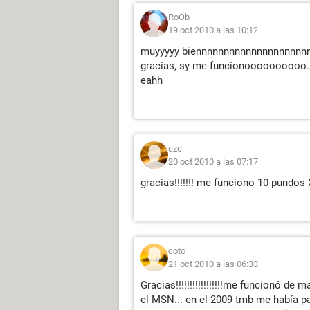
RoOb
19 oct 2010 a las 10:12
muyyyyy biennnnnnnnnnnnnnnnnnnnnnnn
gracias, sy me funcionoooooooooo..
eahh
eze
20 oct 2010 a las 07:17
gracias!!!!!!! me funciono 10 pundo
coto
21 oct 2010 a las 06:33
Gracias!!!!!!!!!!!!!!!!!me funcionó de
el MSN... en el 2009 tmb me había p