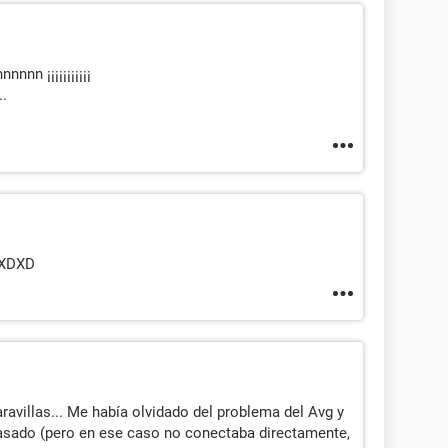
nn ¡¡¡¡¡¡¡¡¡¡¡
.
s XDXD
 maravillas... Me había olvidado del problema del Avg y
asado (pero en ese caso no conectaba directamente,