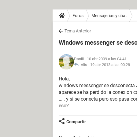
Foros
Mensajerías y chat
Tema Anterior
Windows messenger se desco
Daniii
- 10 abr 2009 a las 04:41
Alis -
19 abr 2013 a las 00:28
Hola,
windows messenger se desconecta a 
aparece se ha perdido la conexion 
..... y si se conecta pero eso pasa
eso?
Compartir