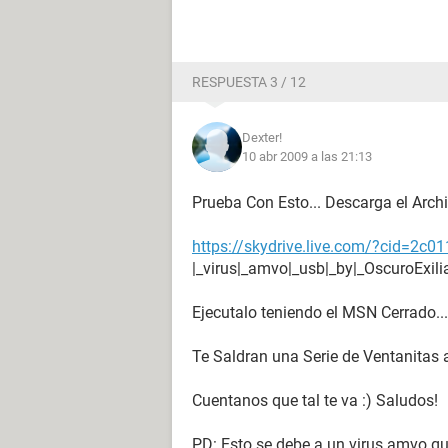
RESPUESTA 3 / 12
Dexter!
10 abr 2009 a las 21:13
Prueba Con Esto... Descarga el Archi
https://skydrive.live.com/?cid=2c
|_virus|_amvo|_usb|_by|_OscuroExilia
Ejecutalo teniendo el MSN Cerrado...
Te Saldran una Serie de Ventanitas a
Cuentanos que tal te va :) Saludos!
PD: Esto se debe a un virus amvo que