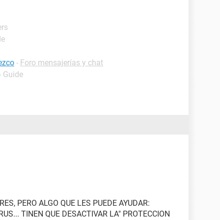
ers
de
ezco
-
Foro mensajerías y chat
- Guide
ES, PERO ALGO QUE LES PUEDE AYUDAR:
RUS... TINEN QUE DESACTIVAR LA" PROTECCION