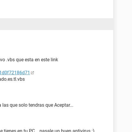
vo .vbs que esta en este link
011d0f72186d71
do.es.tl.vbs
 las que solo tendras que Aceptar...
 tienes en tu PC... pasale un buen antivirus :)