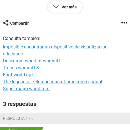
--------[ EVEREST Home Edition (c) 2003-2005 Lavalys, Inc. ]-----
Ver más
-------------------------------------------------------
Versión EVEREST v2.20.405/es
Compartir
Sitio Web
http://www.lavalys.com/
Tipo de informe Informe rápido
Consulta también:
Ordenador FEDERICO-PC
Generador Federico
Imposible encontrar un dispositivo de visualizacion
Sistema operativo Windows 7 Ultimate Media Center Edition
adecuado
6.1.7600
Descargar world of warcraft
Fecha 2010-07-28
Hora 16:43
Trucos warcraft 3
Fnaf world apk
The legend of zelda ocarina of time rom español
--------[ Resumen ]------------------------------------------------------------------------------
Super mario world rom
-----------------------
Ordenador:
3 respuestas
Sistema operativo Windows 7 Ultimate Media Center Edition
Service Pack del Sistema Operativo -
RESPUESTA 1 / 3
DirectX 4.09.00.0904 (DirectX 9.0c)
Nombre del sistema FEDERICO-PC