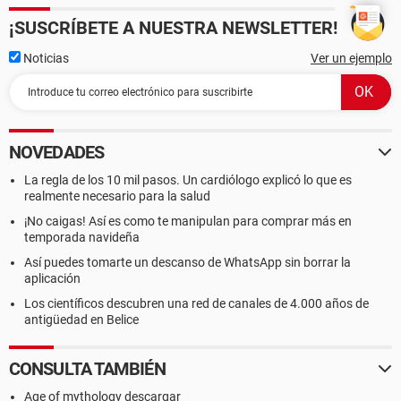
¡SUSCRÍBETE A NUESTRA NEWSLETTER!
Propiedades de la Placa Base:
Fabricante PCCHIPS
Noticias
Ver un ejemplo
Producto P29G
Versión 1.0
Número de serie 00000000
NOVEDADES
La regla de los 10 mil pasos. Un cardiólogo explicó lo que es
realmente necesario para la salud
¡No caigas! Así es como te manipulan para comprar más en
temporada navideña
Así puedes tomarte un descanso de WhatsApp sin borrar la
aplicación
Los científicos descubren una red de canales de 4.000 años de
antigüedad en Belice
CONSULTA TAMBIÉN
Age of mythology descargar