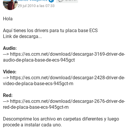
Placa base:
29 jul 2010 a las 07:33
Tipo de procesador DualCore , 2000 MHz (10 x 200)
Nombre de la Placa Base Desconocido
Hola
Chipset de la Placa Base Intel Lakeport-G i945GC
Memoria del Sistema 1015 MB (DDR2-533 DDR2 SDRAM)
Aquí tienes los drivers para tu placa base ECS
Tipo de BIOS AMI (11/07/07)
Link de descarga...
Puerto de comunicación Puerto de comunicaciones (COM1)
Audio:
Monitor:
---> https://es.ccm.net/download/descargar-3169-driver-de-
Tarjeta gráfica Intel(R) 82945G Express Chipset Family (224
audio-de-placa-base-de-ecs-945gct
MB)
Acelerador 3D Intel GMA 950
Video:
Monitor AOC CT500n/520n [15" CRT] (1541685763)
---> https://es.ccm.net/download/descargar-2428-driver-de-
Monitor AOC CT500n/520n [15" CRT] (1541685763)
video-de-placa-base-ecs-945gct-m
Multimedia:
Red:
Tarjeta de sonido SigmaTel STAC9221 A2 @ Intel 82801GB
---> https://es.ccm.net/download/descargar-2676-driver-de-
ICH7 - High Definition Audio Controller [A-1]
red-de-placa-base-ecs-945gct-m
Almacenamiento:
Descomprime los archivo en carpetas diferentes y luego
Controlador IDE Intel(R) ICH7 Family Ultra ATA Storage
procede a instalar cada uno.
Controllers - 27DF
Controlador IDE Intel(R) N10/ICH7 Family Serial ATA Storage