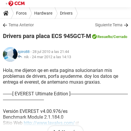
Foros
Hardware
Drivers
Tema Anterior
Siguiente Tema
Drivers para placa ECS 945GCT-M
Resuelto
/Cerrado
zpiro88
- 28 jul 2010 a las 21:44
nik -
24 mar 2012 a las 14:13
Hola, me dijeron qe en esta pagina solucionarian mis
problemas de drivers, porfa ayudenme. doy los datos qe
entrega el everest, de antemano muxas graxias.
--------[ EVEREST Ultimate Edition ]-------------------------------------------------
-----------------------------------
Versión EVEREST v4.00.976/es
Benchmark Module 2.1.184.0
Sitio Web
http://www.lavalys.com/
Tipo de informe Asistente de informes