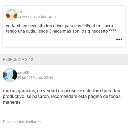
Tarjeta de Red WAN (PPP/SLIP) Interface (200.85.210.125)
nik
Dispositivos:
24 mar 2012 a las 14:13
Impresora Microsoft XPS Document Writer
Controlador USB1 Intel 82801GB ICH7 - USB Universal Host
yo tambien necesito los driver para ecs 945gct-m ...pero
Controller [A-1]
tengo una duda...esos 3 nada mas son los q necesito????
Controlador USB1 Intel 82801GB ICH7 - USB Universal Host
Controller [A-1]
Controlador USB1 Intel 82801GB ICH7 - USB Universal Host
Controller [A-1]
Controlador USB1 Intel 82801GB ICH7 - USB Universal Host
RESPUESTA 2 / 2
Controller [A-1]
Controlador USB2 Intel 82801GB ICH7 - Enhanced USB2
zpiro88
Controller [A-1]
29 jul 2010 a las 22:44
Dispositivos USB Dispositivo de interfaz humana USB
Dispositivos USB TP-LINK Wireless USB Adapter #6
muxas garacias, en verdad no pense ke este foro fuera tan
productivo. se pasaron, recomendare esta pagina de todas
DMI:
maneras
DMI Distribuidor de la BIOS American Megatrends Inc.
DMI Versión de la BIOS 080012
DMI Fabricante del Sistema ECS
Discusiones similares
DMI Nombre del Sistema 945GCT-M