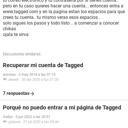
tu correo electronico y tu contraseña por si tienes cuenta..
pero en tu caso quieres hacer una cuenta... entonces entra a
www.tagged.com y en la pagina estan los espacios para que
crees tu cuenta.. tu mismo veras esos espacios..
solo sigues los pasos y todo listo .. a comenzar a conocer
chikas
ojala te sirva.
Discusiones similares
Recuperar mi cuenta de Tagged
ancioso
-
2 may 2014 a las 01:15
alexeli
-
20 abr 2020 a las 01:20
7 respuestas
Porqué no puedo entrar a mi página de Tagged
Sailyn
-
5 jun 2022 a las 20:51
gslaura
-
27 jul 2022 a las 05:44