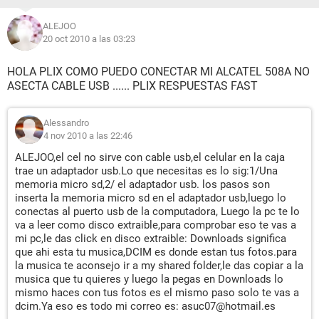
ALEJOO
20 oct 2010 a las 03:23
HOLA PLIX COMO PUEDO CONECTAR MI ALCATEL 508A NO
ASECTA CABLE USB ...... PLIX RESPUESTAS FAST
Alessandro
4 nov 2010 a las 22:46
ALEJOO,el cel no sirve con cable usb,el celular en la caja
trae un adaptador usb.Lo que necesitas es lo sig:1/Una
memoria micro sd,2/ el adaptador usb. los pasos son
inserta la memoria micro sd en el adaptador usb,luego lo
conectas al puerto usb de la computadora, Luego la pc te lo
va a leer como disco extraible,para comprobar eso te vas a
mi pc,le das click en disco extraible: Downloads significa
que ahi esta tu musica,DCIM es donde estan tus fotos.para
la musica te aconsejo ir a my shared folder,le das copiar a la
musica que tu quieres y luego la pegas en Downloads lo
mismo haces con tus fotos es el mismo paso solo te vas a
dcim.Ya eso es todo mi correo es: asuc07@hotmail.es