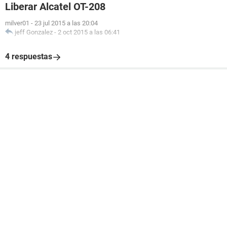
Liberar Alcatel OT-208
milver01
-
23 jul 2015 a las 20:04
jeff Gonzalez
-
2 oct 2015 a las 06:41
4 respuestas