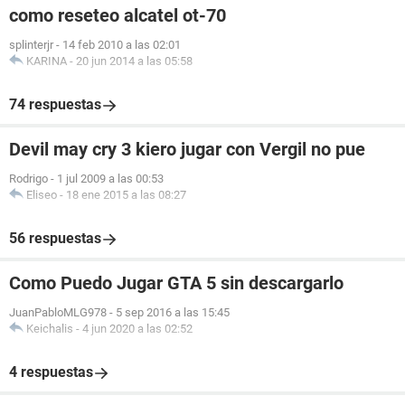
como reseteo alcatel ot-70
splinterjr
-
14 feb 2010 a las 02:01
KARINA
-
20 jun 2014 a las 05:58
74 respuestas
Devil may cry 3 kiero jugar con Vergil no pue
Rodrigo
-
1 jul 2009 a las 00:53
Eliseo
-
18 ene 2015 a las 08:27
56 respuestas
Como Puedo Jugar GTA 5 sin descargarlo
JuanPabloMLG978
-
5 sep 2016 a las 15:45
Keichalis
-
4 jun 2020 a las 02:52
4 respuestas