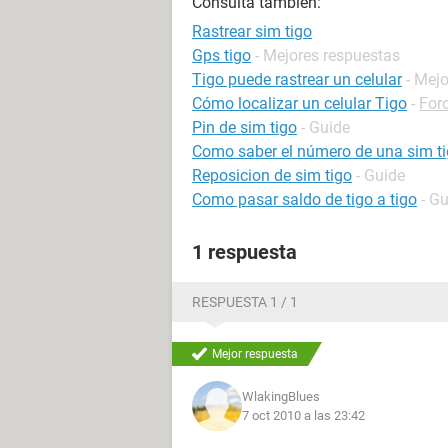
Consulta también:
Rastrear sim tigo
Gps tigo
- Mejores respuestas
Tigo puede rastrear un celular
- Mej
Cómo localizar un celular Tigo
-
For
Pin de sim tigo
- Guide
Como saber el número de una sim t
Reposicion de sim tigo
- Guide
Como pasar saldo de tigo a tigo
- G
1 respuesta
RESPUESTA 1 / 1
Mejor respuesta
WlakingBlues
7 oct 2010 a las 23:42