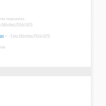
ores respuestas
o Móviles/PDA/GPS
igo
✓
-
Foro Móviles/PDA/GPS
uide