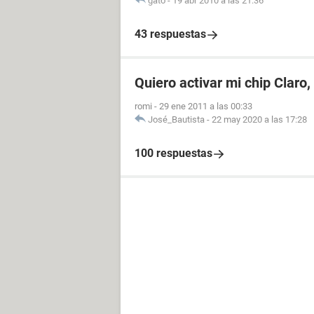
gato
-
19 abr 2010 a las 21:36
43 respuestas
Quiero activar mi chip Claro
romi
-
29 ene 2011 a las 00:33
José_Bautista
-
22 may 2020 a las 17:28
100 respuestas