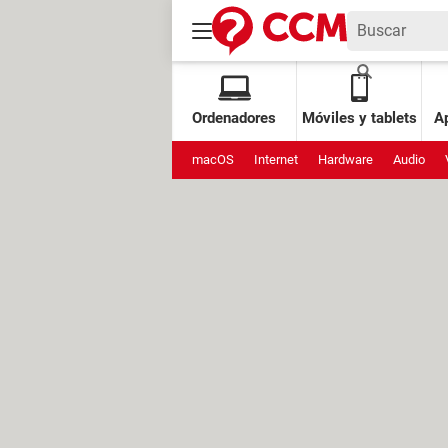
Ordenadores
Móviles y tablets
Ap
macOS
Internet
Hardware
Audio