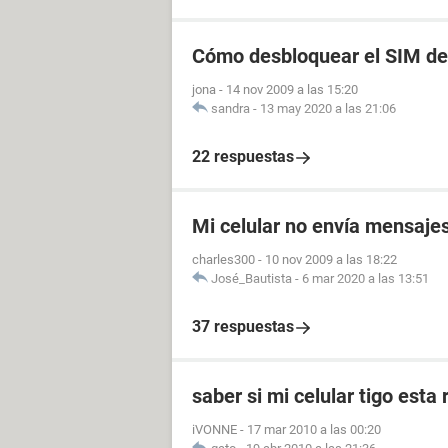
Cómo desbloquear el SIM del
jona
-
14 nov 2009 a las 15:20
sandra
-
13 may 2020 a las 21:06
22 respuestas
Mi celular no envía mensaje
charles300
-
10 nov 2009 a las 18:22
José_Bautista
-
6 mar 2020 a las 13:51
37 respuestas
saber si mi celular tigo esta 
iVONNE
-
17 mar 2010 a las 00:20