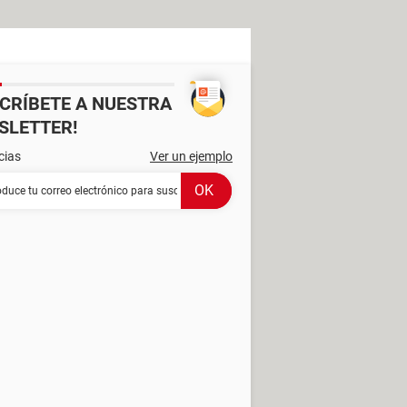
SCRÍBETE A NUESTRA
SLETTER!
cias
Ver un ejemplo