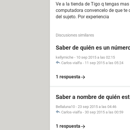
Ve a la tienda de Tigo q tengas mas 
computadora convencelo de que te d
del sujeto. Por experiencia
Discusiones similares
Saber de quién es un número
kellymiche
-
10 sep 2015 a las 02:15
Carlos-vialfa
-
11 sep 2015 a las 05:24
1 respuesta
Saber a nombre de quién est
Bellaluna10
-
23 sep 2015 a las 04:46
Carlos-vialfa
-
30 sep 2015 a las 00:59
1 respuesta