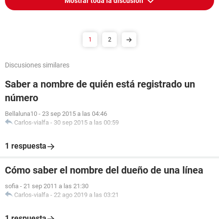
Mostrar toda la discusión
1
2
Discusiones similares
Saber a nombre de quién está registrado un
número
Bellaluna10
-
23 sep 2015 a las 04:46
Carlos-vialfa
-
30 sep 2015 a las 00:59
1 respuesta
Cómo saber el nombre del dueño de una línea
sofia
-
21 sep 2011 a las 21:30
Carlos-vialfa
-
22 ago 2019 a las 03:21
1 respuesta