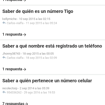
Saber de quién es un número Tigo
kellymiche
-
10 sep 2015 a las 02:15
Carlos-vialfa
-
11 sep 2015 a las 05:24
1 respuesta
Saber a qué nombre está registrado un teléfono
Jhonny38743
-
18 sep 2015 a las 00:05
Carlos-vialfa
-
18 sep 2015 a las 02:09
1 respuesta
Saber a quién pertenece un número celular
recolectorp
-
2 sep 2014 a las 05:39
954336262
-
29 ago 2016 a las 19:53
7 respuestas