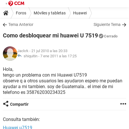
Foros
Móviles y tabletas
Huawei
Tema Anterior
Siguiente Tema
Como desbloquear mi huawei U 7519
Cerrado
Jackrk
- 21 jul 2010 a las 20:33
shiquitin -
7 ene 2011 a las 17:25
Hola,
tengo un problema con mi Huawei U7519
observe q a otros usuarios les ayudaron espero me puedan
ayudar a mi tambien. soy de Guatemala.. el imei de mi
telefono es 358762030234325
Compartir
Consulta también:
Huawei u7519