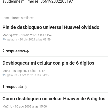
ayudenme mi imei es: 356192032203197
Discusiones similares
Pin de desbloqueo universal Huawei olvidado
Manriqiezz1
-
18 dic 2021 a las 11:49
gslaura
-
20 dic 2021 a las 03:59
2 respuestas
Desbloquear mi celular con pin de 6 dígitos
Maria
-
30 sep 2021 a las 16:49
gslaura
-
1 oct 2021 a las 04:12
1 respuesta
Cómo desbloqueo un celuar Huawei de 6 digitos
MuChU
-
10 ago 2009 a las 15:00