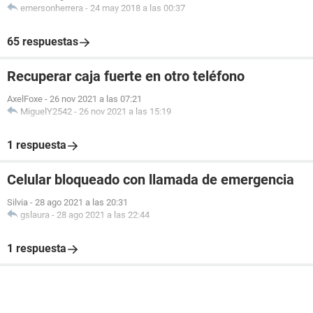
emersonherrera
-
24 may 2018 a las 00:37
65 respuestas
Recuperar caja fuerte en otro teléfono
AxelFoxe
-
26 nov 2021 a las 07:21
MiguelY2542
-
26 nov 2021 a las 15:19
1 respuesta
Celular bloqueado con llamada de emergencia
Silvia
-
28 ago 2021 a las 20:31
gslaura
-
28 ago 2021 a las 22:44
1 respuesta