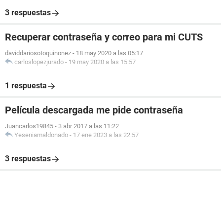
3 respuestas
Recuperar contraseña y correo para mi CUTS
daviddariosotoquinonez
-
18 may 2020 a las 05:17
carloslopezjurado
-
19 may 2020 a las 15:57
1 respuesta
Película descargada me pide contraseña
Juancarlos19845
-
3 abr 2017 a las 11:22
Yeseniamaldonado
-
17 ene 2023 a las 22:57
3 respuestas