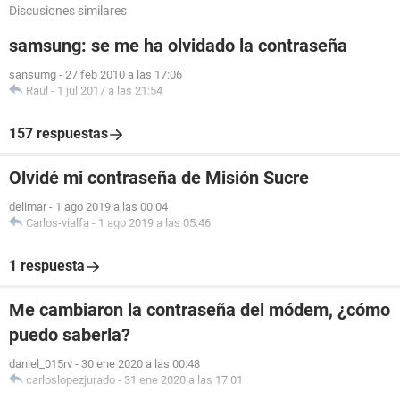
Discusiones similares
samsung: se me ha olvidado la contraseña
sansumg
-
27 feb 2010 a las 17:06
Raul
-
1 jul 2017 a las 21:54
157 respuestas
Olvidé mi contraseña de Misión Sucre
delimar
-
1 ago 2019 a las 00:04
Carlos-vialfa
-
1 ago 2019 a las 05:46
1 respuesta
Me cambiaron la contraseña del módem, ¿cómo
puedo saberla?
daniel_015rv
-
30 ene 2020 a las 00:48
carloslopezjurado
-
31 ene 2020 a las 17:01