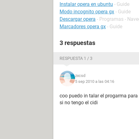
Instalar opera en ubuntu
- Guide
Modo incognito opera gx
- Guide
Descargar opera
- Programas - Nav
Marcadores opera gx
- Guide
3 respuestas
RESPUESTA 1 / 3
zxcsd
5 sep 2010 a las 04:16
coo puedo in talar el progarma para
si no tengo el cidi