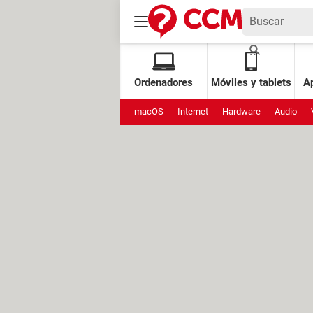
Ordenadores
Móviles y tablets
Ap
macOS
Internet
Hardware
Audio