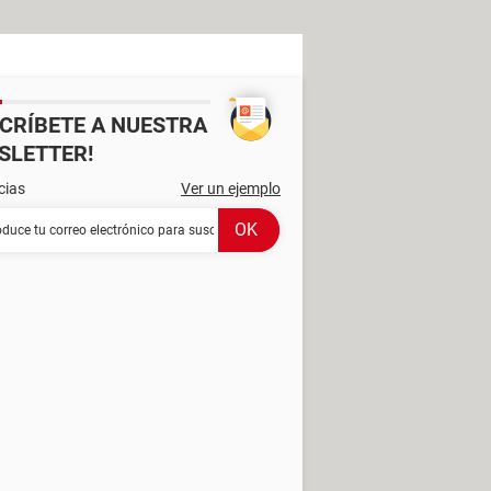
SCRÍBETE A NUESTRA
SLETTER!
cias
Ver un ejemplo