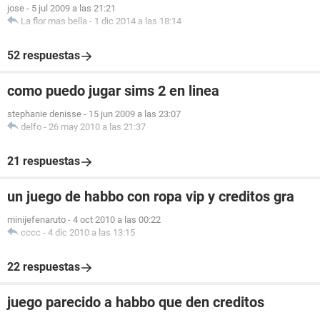
jose
-
5 jul 2009 a las 21:21
La flor mas bella
-
1 dic 2014 a las 18:14
52 respuestas
como puedo jugar sims 2 en linea
stephanie denisse
-
15 jun 2009 a las 23:07
delfo
-
26 may 2010 a las 21:37
21 respuestas
un juego de habbo con ropa vip y creditos gra
minijefenaruto
-
4 oct 2010 a las 00:22
cccc
-
4 dic 2010 a las 13:15
22 respuestas
juego parecido a habbo que den creditos