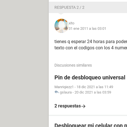
RESPUESTA 2 / 2
xito
31 ene 2011 a las 03:01
tienes q esperar 24 horas para poder
texto con el codigos con los 4 numer
Discusiones similares
Pin de desbloqueo universal
Manriqiezz1
-
18 dic 2021 a las 11:49
gslaura
-
20 dic 2021 a las 03:59
2 respuestas
Desbloquear mi celular con p