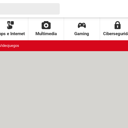
ps e Internet
Multimedia
Gaming
Cibersegurid
Videojuegos