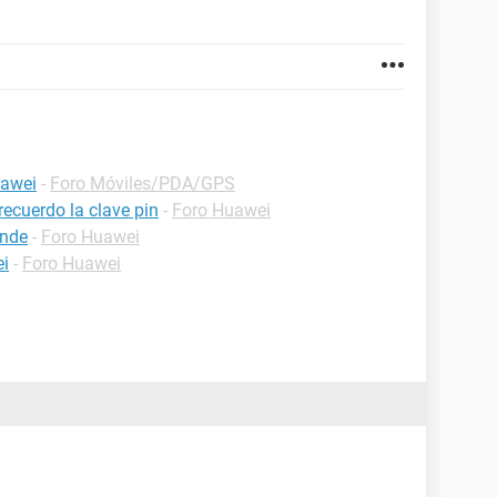
uawei
-
Foro Móviles/PDA/GPS
ecuerdo la clave pin
-
Foro Huawei
ende
-
Foro Huawei
ei
-
Foro Huawei