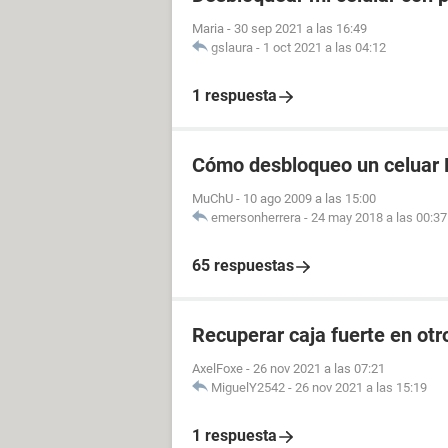
Maria
-
30 sep 2021 a las 16:49
gslaura
-
1 oct 2021 a las 04:12
1 respuesta
Cómo desbloqueo un celuar 
MuChU
-
10 ago 2009 a las 15:00
emersonherrera
-
24 may 2018 a las 00:37
65 respuestas
Recuperar caja fuerte en otr
AxelFoxe
-
26 nov 2021 a las 07:21
MiguelY2542
-
26 nov 2021 a las 15:19
1 respuesta