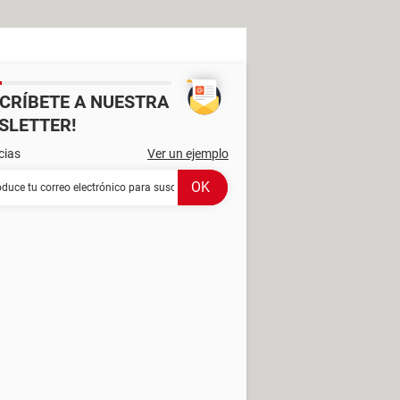
SCRÍBETE A NUESTRA
SLETTER!
cias
Ver un ejemplo