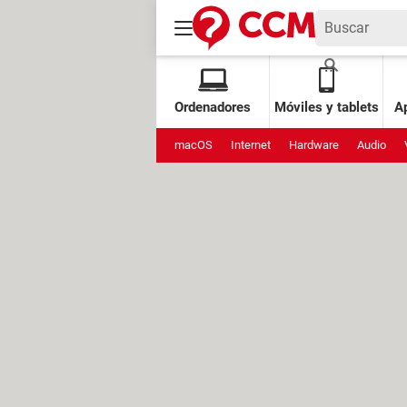
Ordenadores
Móviles y tablets
Ap
macOS
Internet
Hardware
Audio