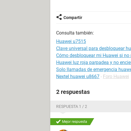
Compartir
Consulta también:
Huawei u7515
Clave universal para desbloquear h
Cómo desbloquear mi Huawei si no r
Huawei luz roja parpadea y no enci
Solo llamadas de emergencia huaw
Nextel huawei u8667
-
Foro Huawei
2 respuestas
RESPUESTA 1 / 2
Mejor respuesta