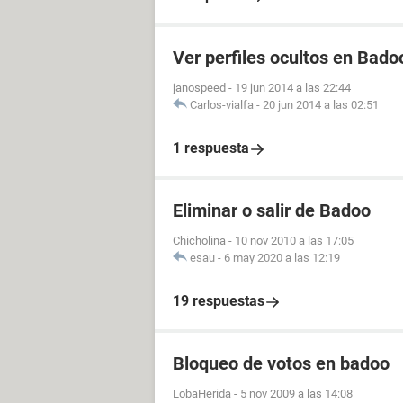
Ver perfiles ocultos en Bado
janospeed
-
19 jun 2014 a las 22:44
Carlos-vialfa
-
20 jun 2014 a las 02:51
1 respuesta
Eliminar o salir de Badoo
Chicholina
-
10 nov 2010 a las 17:05
esau
-
6 may 2020 a las 12:19
19 respuestas
Bloqueo de votos en badoo
LobaHerida
-
5 nov 2009 a las 14:08