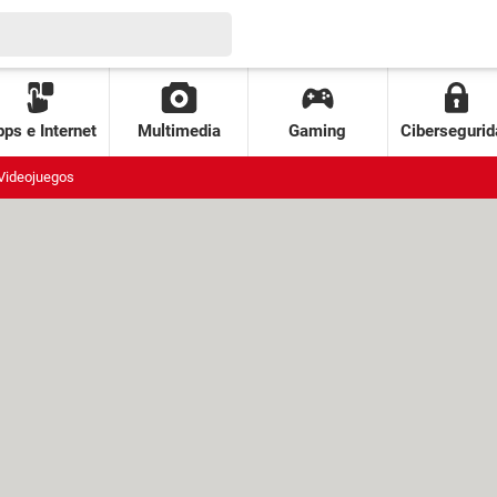
ps e Internet
Multimedia
Gaming
Cibersegurid
Videojuegos