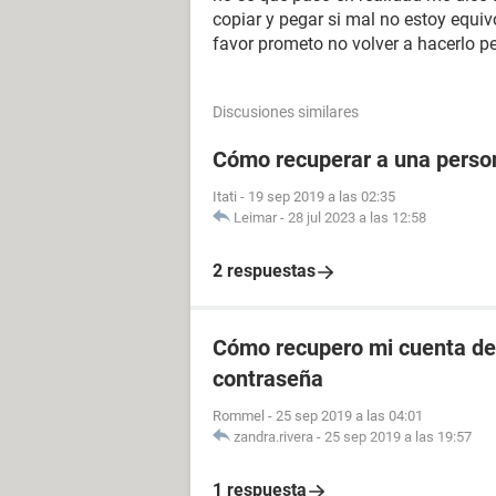
copiar y pegar si mal no estoy equi
favor prometo no volver a hacerlo 
Discusiones similares
Cómo recuperar a una perso
Itati
-
19 sep 2019 a las 02:35
Leimar
-
28 jul 2023 a las 12:58
2 respuestas
Cómo recupero mi cuenta de 
contraseña
Rommel
-
25 sep 2019 a las 04:01
zandra.rivera
-
25 sep 2019 a las 19:57
1 respuesta