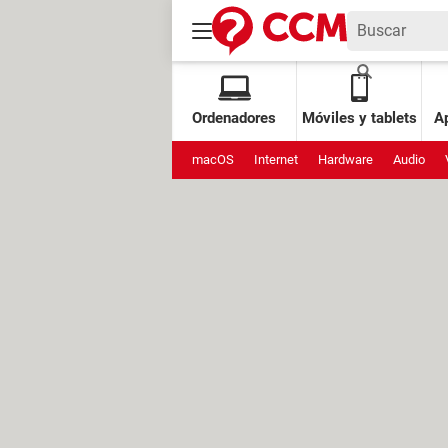
Ordenadores
Móviles y tablets
Ap
macOS
Internet
Hardware
Audio