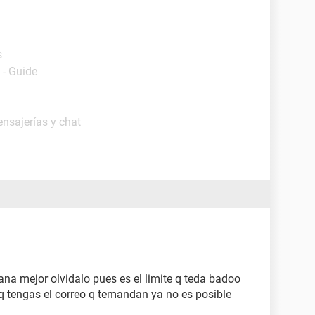
s
- Guide
nsajerías y chat
na mejor olvidalo pues es el limite q teda badoo
q tengas el correo q temandan ya no es posible