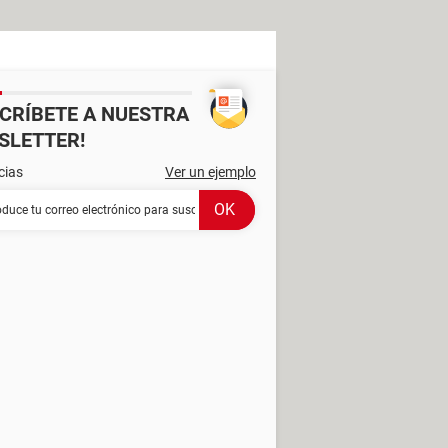
SCRÍBETE A NUESTRA
SLETTER!
cias
Ver un ejemplo