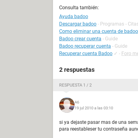
Consulta también:
Ayuda badoo
Descargar badoo
- Programas - Cita
Como eliminar una cuenta de badoo
Badoo crear cuenta
- Guide
Badoo recuperar cuenta
- Guide
Recuperar cuenta Badoo
✓
-
Foro me
2 respuestas
RESPUESTA 1 / 2
A6
19 jul 2010 a las 03:10
si ya dejaste pasar mas de una sema
para reestableser tu contraseña aun