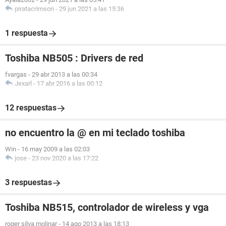
piratacrimson
-
29 jun 2021 a las 15:36
1 respuesta
Toshiba NB505 : Drivers de red
fvargas
-
29 abr 2013 a las 00:34
Jexarl
-
17 abr 2016 a las 00:12
12 respuestas
no encuentro la @ en mi teclado toshiba
Win
-
16 may 2009 a las 02:03
jose
-
23 nov 2020 a las 17:22
3 respuestas
Toshiba NB515, controlador de wireless y vga
roger silva molinar
-
14 ago 2013 a las 18:13