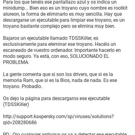
Para los que tenéis ese pantallazo azul y os indica un
minidump... Bien eso es un troyano cuyo nombre es rootkit
alureon, la forma de eliminarlo es muy sencilla. Hay que
descargarse un ejecutable para limpiar ese troyano, es un
troyano bastante complejo pero se elimina muy bien.
Bajaros un ejecutable llamado TDSSKiller, es
exclusivamente para eleminar ese troyano. Hacéis un
escaneado de vuestro ordenador. Importante hacerlo en
modo seguro. Ya está, con eso, SOLUCIONADO EL
PROBLEMA.
La gente comenta que si son los drivers, que si es la
memoria Ram, que si es la Bios, nada de nada. Es ese
troyano. Probadlo.
Os dejo la página para descargaros ese ejecutable
(TDSSKiller)
http://support.kaspersky.com/sp/viruses/solutions?
qid=208280686
PD.: Ojo cualquier antivirus os va a detectar ese ejecutable