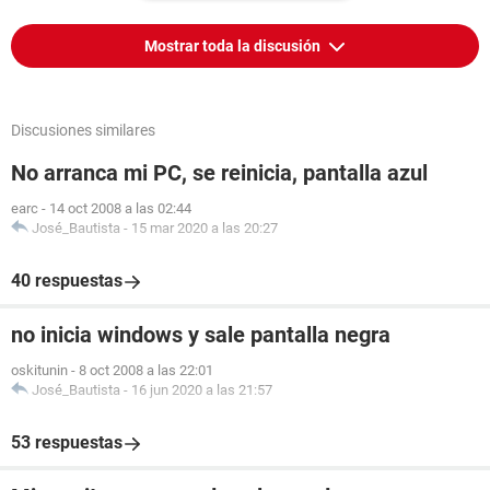
Mostrar toda la discusión
Discusiones similares
No arranca mi PC, se reinicia, pantalla azul
earc
-
14 oct 2008 a las 02:44
José_Bautista
-
15 mar 2020 a las 20:27
40 respuestas
no inicia windows y sale pantalla negra
oskitunin
-
8 oct 2008 a las 22:01
José_Bautista
-
16 jun 2020 a las 21:57
53 respuestas