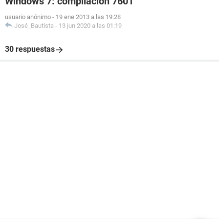
Windows 7: compilación 7601
usuario anónimo
-
19 ene 2013 a las 19:28
José_Bautista
-
13 jun 2020 a las 01:19
30 respuestas