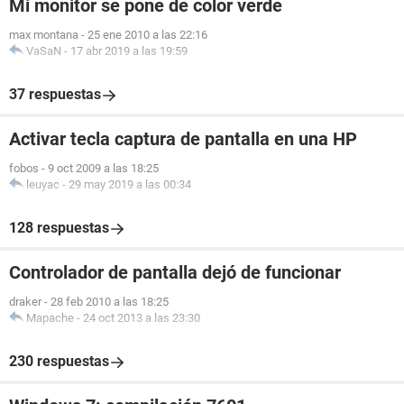
Mi monitor se pone de color verde
max montana
-
25 ene 2010 a las 22:16
VaSaN
-
17 abr 2019 a las 19:59
37 respuestas
Activar tecla captura de pantalla en una HP
fobos
-
9 oct 2009 a las 18:25
leuyac
-
29 may 2019 a las 00:34
128 respuestas
Controlador de pantalla dejó de funcionar
draker
-
28 feb 2010 a las 18:25
Mapache
-
24 oct 2013 a las 23:30
230 respuestas