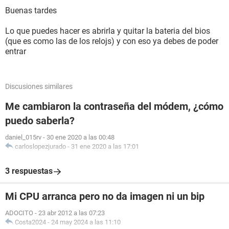
Buenas tardes
Lo que puedes hacer es abrirla y quitar la bateria del bios
(que es como las de los relojs) y con eso ya debes de poder
entrar
Discusiones similares
Me cambiaron la contraseña del módem, ¿cómo
puedo saberla?
daniel_015rv
-
30 ene 2020 a las 00:48
carloslopezjurado
-
31 ene 2020 a las 17:01
3 respuestas
Mi CPU arranca pero no da imagen ni un bip
ADOCITO
-
23 abr 2012 a las 07:23
Costa2024
-
24 may 2024 a las 11:10