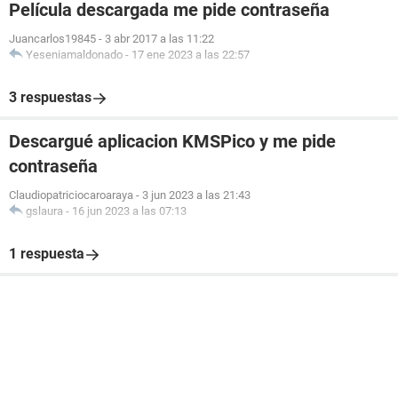
Película descargada me pide contraseña
Juancarlos19845
-
3 abr 2017 a las 11:22
Yeseniamaldonado
-
17 ene 2023 a las 22:57
3 respuestas
Descargué aplicacion KMSPico y me pide
contraseña
Claudiopatriciocaroaraya
-
3 jun 2023 a las 21:43
gslaura
-
16 jun 2023 a las 07:13
1 respuesta