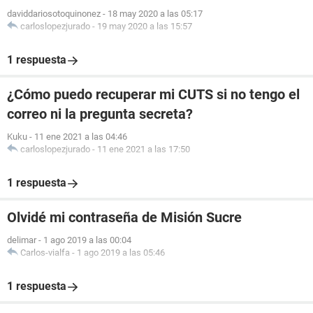
daviddariosotoquinonez
-
18 may 2020 a las 05:17
carloslopezjurado
-
19 may 2020 a las 15:57
1 respuesta
¿Cómo puedo recuperar mi CUTS si no tengo el
correo ni la pregunta secreta?
Kuku
-
11 ene 2021 a las 04:46
carloslopezjurado
-
11 ene 2021 a las 17:50
1 respuesta
Olvidé mi contraseña de Misión Sucre
delimar
-
1 ago 2019 a las 00:04
Carlos-vialfa
-
1 ago 2019 a las 05:46
1 respuesta