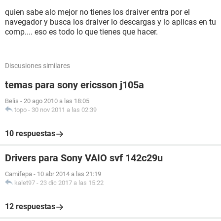
quien sabe alo mejor no tienes los draiver entra por el
navegador y busca los draiver lo descargas y lo aplicas en tu
comp.... eso es todo lo que tienes que hacer.
Discusiones similares
temas para sony ericsson j105a
Belis
-
20 ago 2010 a las 18:05
topo
-
30 nov 2011 a las 02:39
10 respuestas
Drivers para Sony VAIO svf 142c29u
Camifepa
-
10 abr 2014 a las 21:19
kalet97
-
23 dic 2017 a las 15:22
12 respuestas