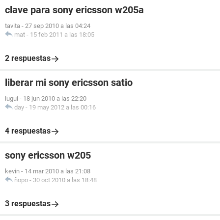
clave para sony ericsson w205a
tavita
-
27 sep 2010 a las 04:24
mat
-
15 feb 2011 a las 18:05
2 respuestas
liberar mi sony ericsson satio
lugui
-
18 jun 2010 a las 22:20
day
-
19 may 2012 a las 00:16
4 respuestas
sony ericsson w205
kevin
-
14 mar 2010 a las 21:08
ñopo
-
30 oct 2010 a las 18:48
3 respuestas