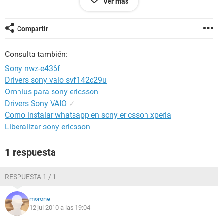
Ver más
Compartir
Consulta también:
Sony nwz-e436f
Drivers sony vaio svf142c29u
Omnius para sony ericsson
Drivers Sony VAIO
✓
Como instalar whatsapp en sony ericsson xperia
Liberalizar sony ericsson
1 respuesta
RESPUESTA 1 / 1
morone
12 jul 2010 a las 19:04