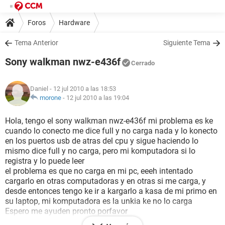
Foros
Hardware
Tema Anterior
Siguiente Tema
Sony walkman nwz-e436f
Cerrado
Daniel
- 12 jul 2010 a las 18:53
morone
-
12 jul 2010 a las 19:04
Hola, tengo el sony walkman nwz-e436f mi problema es ke
cuando lo conecto me dice full y no carga nada y lo konecto
en los puertos usb de atras del cpu y sigue haciendo lo
mismo dice full y no carga, pero mi komputadora si lo
registra y lo puede leer
el problema es que no carga en mi pc, eeeh intentado
cargarlo en otras computadoras y en otras si me carga, y
desde entonces tengo ke ir a kargarlo a kasa de mi primo en
su laptop, mi komputadora es la unkia ke no lo carga
Espero me ayuden pronto porfavor