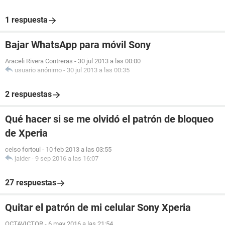
1 respuesta
Bajar WhatsApp para móvil Sony
Araceli Rivera Contreras
-
30 jul 2013 a las 00:00
usuario anónimo
-
30 jul 2013 a las 00:35
2 respuestas
Qué hacer si se me olvidó el patrón de bloqueo
de Xperia
celso fortoul
-
10 feb 2013 a las 03:55
jaider
-
9 sep 2016 a las 16:07
27 respuestas
Quitar el patrón de mi celular Sony Xperia
OCTAVICTOR
-
6 may 2016 a las 21:54