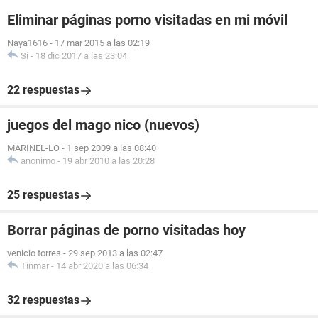
Eliminar páginas porno visitadas en mi móvil
Naya1616
-
17 mar 2015 a las 02:19
Si
-
18 dic 2017 a las 23:04
22 respuestas
juegos del mago nico (nuevos)
MARINEL-LO
-
1 sep 2009 a las 08:40
anonimo
-
19 abr 2010 a las 20:28
25 respuestas
Borrar páginas de porno visitadas hoy
venicio torres
-
29 sep 2013 a las 02:47
Tinmar
-
14 abr 2020 a las 06:34
32 respuestas