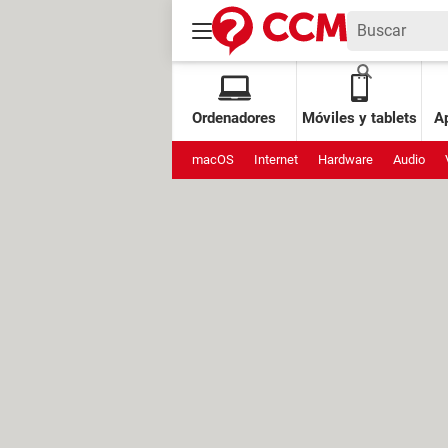
Ordenadores
Móviles y tablets
Ap
macOS
Internet
Hardware
Audio