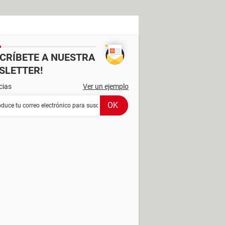
SCRÍBETE A NUESTRA
SLETTER!
cias
Ver un ejemplo