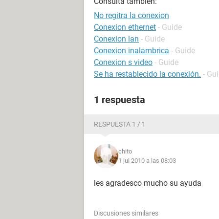
Consulta también:
No regitra la conexion
Conexion ethernet
- Guide
Conexion lan
- Guide
Conexion inalambrica
- Guide
Conexion s video
- Guide
Se ha restablecido la conexión.
- Gu
1 respuesta
RESPUESTA 1 / 1
chito
1 jul 2010 a las 08:03
les agradesco mucho su ayuda
Discusiones similares