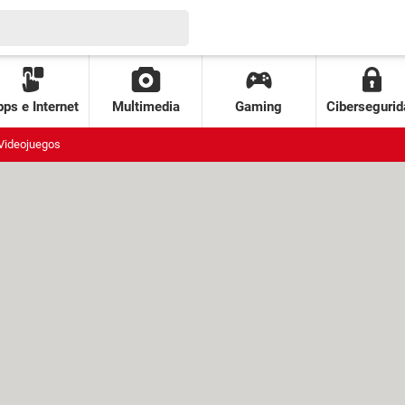
ps e Internet
Multimedia
Gaming
Cibersegurid
Videojuegos