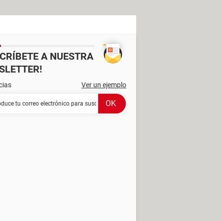
SCRÍBETE A NUESTRA
SLETTER!
cias
Ver un ejemplo