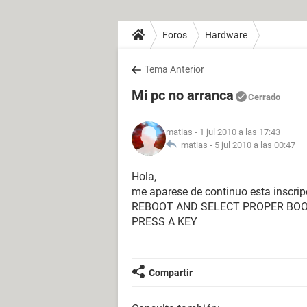
Foros
Hardware
Tema Anterior
Mi pc no arranca
Cerrado
matias
- 1 jul 2010 a las 17:43
matias -
5 jul 2010 a las 00:47
Hola,
me aparese de continuo esta inscri
REBOOT AND SELECT PROPER BOOT
PRESS A KEY
Compartir