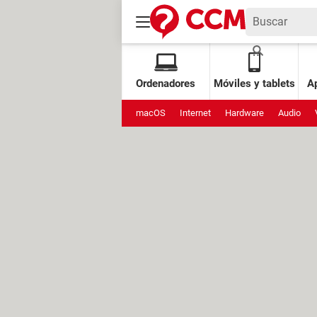
Ordenadores
Móviles y tablets
Ap
macOS
Internet
Hardware
Audio