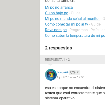
Consulta también:
Mi pc no arranca
Guion bajo pc
- Guide
Mi pc no manda señal al monitor
- 
Como conectar mi pc al tv
- Guide
Rave para pc
- Programas - Películas
Como saber la temperatura de mi pc
2 respuestas
RESPUESTA 1 / 2
falops69
11
1 jul 2010 a las 17:55
eso es porque no encuentra el sistem
testea que está correctamente que bu
sistema operativo.