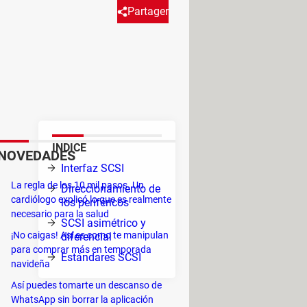
Partager
e utiliza para permitir la
inada adaptador SCSI o
ÍNDICE
NOVEDADES
its,
Interfaz SCSI
CSI
La regla de los 10 mil pasos. Un
Direccionamiento de
cardiólogo explicó lo que es realmente
los periféricos
necesario para la salud
SCSI asimétrico y
¡No caigas! Así es como te manipulan
diferencial
para comprar más en temporada
Estándares SCSI
o que
navideña
s
Así puedes tomarte un descanso de
WhatsApp sin borrar la aplicación
lógicas (por ejemplo, una unidad de