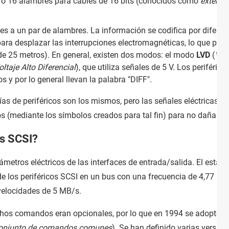
 o 16 alambres para cables de 16 bits (conocidos como
extendi
es a un par de alambres. La información se codifica por diferen
para desplazar las interrupciones electromagnéticas, lo que per
de 25 metros). En general, existen dos modos: el modo
LVD
(
Volt
oltaje Alto Diferencial
), que utiliza señales de 5 V. Los periférico
 y por lo general llevan la palabra "DIFF".
s de periféricos son los mismos, pero las señales eléctricas son
dos (mediante los símbolos creados para tal fin) para no dañarlos
es SCSI?
metros eléctricos de las interfaces de entrada/salida. El están
e los periféricos SCSI en un bus con una frecuencia de 4,77 MHz
velocidades de 5 MB/s.
hos comandos eran opcionales, por lo que en 1994 se adoptó e
onjunto de comandos comunes
). Se han definido varias version