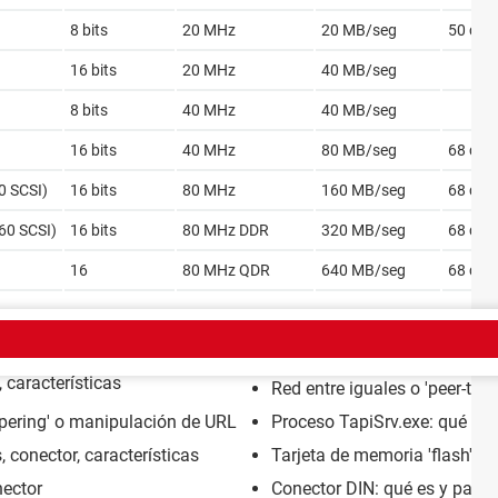
8 bits
20 MHz
20 MB/seg
50 clav
16 bits
20 MHz
40 MB/seg
8 bits
40 MHz
40 MB/seg
16 bits
40 MHz
80 MB/seg
68 clav
0 SCSI)
16 bits
80 MHz
160 MB/seg
68 clav
160 SCSI)
16 bits
80 MHz DDR
320 MB/seg
68 clav
16
80 MHz QDR
640 MB/seg
68 clav
 características
Red entre iguales o 'peer-to-pe
pering' o manipulación de URL
Proceso TapiSrv.exe: qué es 
 conector, características
Tarjeta de memoria 'flash': qu
ector
Conector DIN: qué es y para 