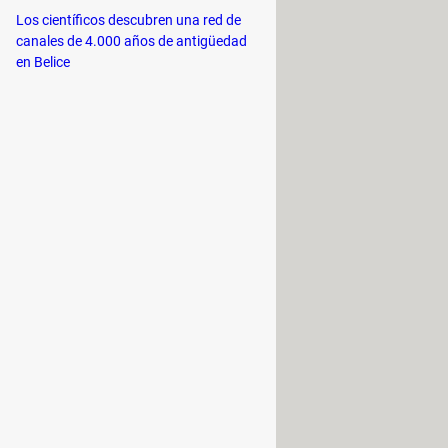
ad lógica
). Por último, un ordenador
Los científicos descubren una red de
canales de 4.000 años de antigüedad
.
en Belice
 siguiente manera: "
número de
tectura paralela en la que cada
 alambres para una transmisión de 8