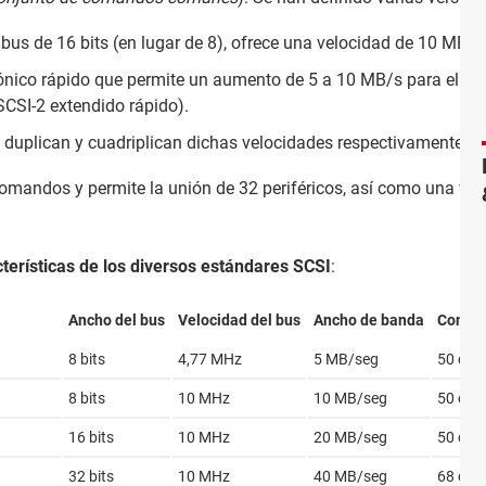
bus de 16 bits (en lugar de 8), ofrece una velocidad de 10 MB/s
ónico rápido que permite un aumento de 5 a 10 MB/s para el es
CSI-2 extendido rápido).
duplican y cuadriplican dichas velocidades respectivamente.
omandos y permite la unión de 32 periféricos, así como una v
terísticas de los diversos estándares SCSI
:
Ancho del bus
Velocidad del bus
Ancho de banda
Conect
8 bits
4,77 MHz
5 MB/seg
50 clav
8 bits
10 MHz
10 MB/seg
50 clav
16 bits
10 MHz
20 MB/seg
50 clav
32 bits
10 MHz
40 MB/seg
68 clav