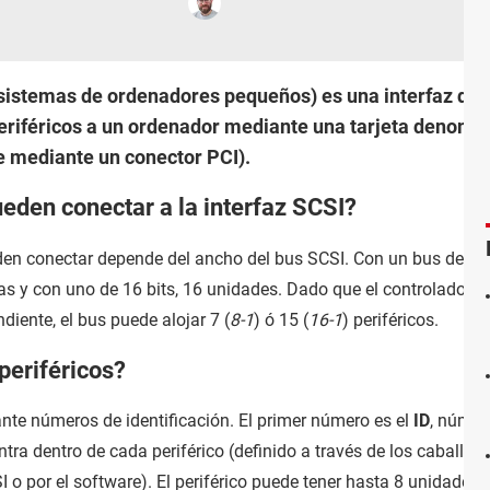
 sistemas de ordenadores pequeños) es una interfaz que s
 periféricos a un ordenador mediante una tarjeta denom
 mediante un conector PCI).
ueden conectar a la interfaz SCSI?
den conectar depende del ancho del bus SCSI. Con un bus de 8 b
as y con uno de 16 bits, 16 unidades. Dado que el controlador S
diente, el bus puede alojar 7 (
8-1
) ó 15 (
16-1
) periféricos.
periféricos?
ante números de identificación. El primer número es el
ID
, númer
tra dentro de cada periférico (definido a través de los caballete
 o por el software). El periférico puede tener hasta 8 unidades 