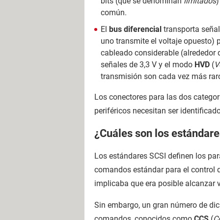
bits (que se denominan
limitados
)
común.
El
bus diferencial
transporta señal
uno transmite el voltaje opuesto) 
cableado considerable (alrededor 
señales de 3,3 V y el modo
HVD
(
V
transmisión son cada vez más raros
Los conectores para las dos categoría
periféricos necesitan ser identifica
¿Cuáles son los estándar
Los estándares SCSI definen los pará
comandos estándar para el control d
implicaba que era posible alcanzar 
Sin embargo, un gran número de dic
comandos, conocidos como
CCS
(
C