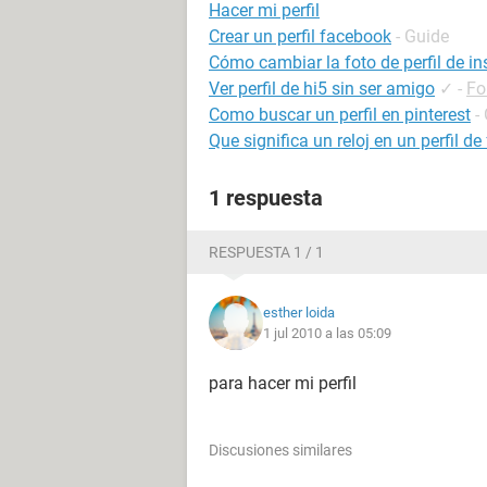
Hacer mi perfil
Crear un perfil facebook
- Guide
Cómo cambiar la foto de perfil de i
Ver perfil de hi5 sin ser amigo
✓
-
Fo
Como buscar un perfil en pinterest
-
Que significa un reloj en un perfil d
1 respuesta
RESPUESTA 1 / 1
esther loida
1 jul 2010 a las 05:09
para hacer mi perfil
Discusiones similares