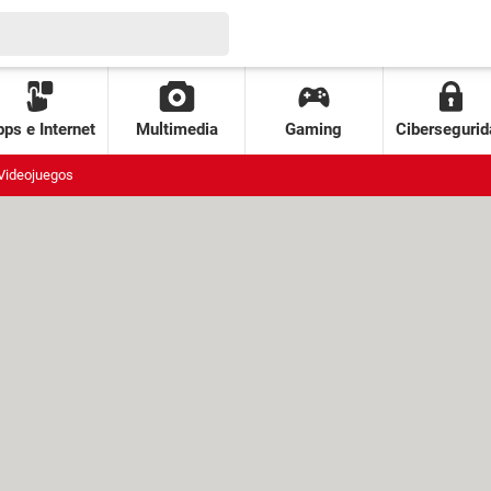
ps e Internet
Multimedia
Gaming
Cibersegurid
Videojuegos