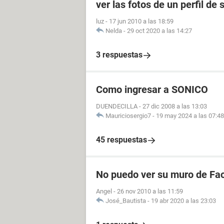
ver las fotos de un perfil de 
luz
-
17 jun 2010 a las 18:59
Nelda
-
29 oct 2020 a las 14:27
3 respuestas
Como ingresar a SONICO
DUENDECILLA
-
27 dic 2008 a las 13:03
Mauriciosergio7
-
19 may 2024 a las 07:48
45 respuestas
No puedo ver su muro de Fa
Angel
-
26 nov 2010 a las 11:59
José_Bautista
-
19 abr 2020 a las 23:03