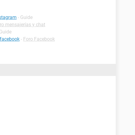
nstagram
- Guide
ro mensajerías y chat
 Guide
e facebook
-
Foro Facebook