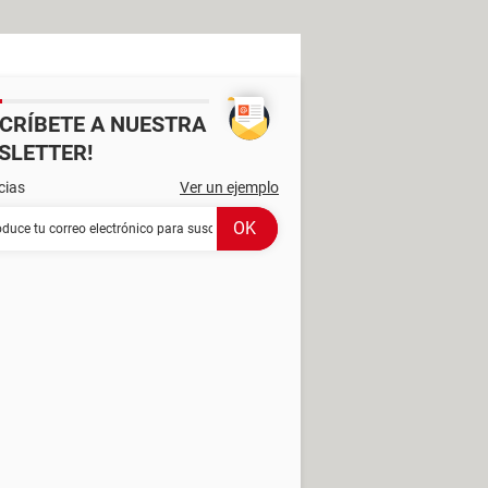
SCRÍBETE A NUESTRA
SLETTER!
cias
Ver un ejemplo