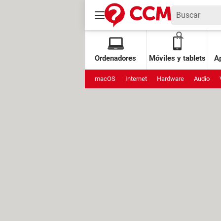
Ordenadores
Móviles y tablets
Ap
macOS
Internet
Hardware
Audio