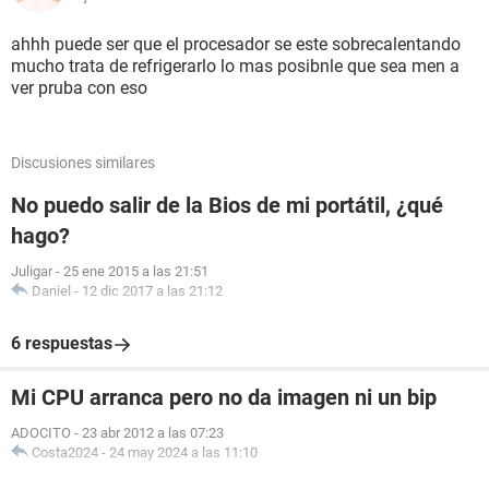
ahhh puede ser que el procesador se este sobrecalentando
mucho trata de refrigerarlo lo mas posibnle que sea men a
ver pruba con eso
Discusiones similares
No puedo salir de la Bios de mi portátil, ¿qué
hago?
Juligar
-
25 ene 2015 a las 21:51
Daniel
-
12 dic 2017 a las 21:12
6 respuestas
Mi CPU arranca pero no da imagen ni un bip
ADOCITO
-
23 abr 2012 a las 07:23
Costa2024
-
24 may 2024 a las 11:10