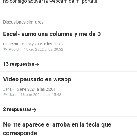
no consigo activar la webcam de mi portatil
Discusiones similares
Excel- sumo una columna y me da 0
Francina
-
19 may 2009 a las 20:13
Roeldri
-
15 dic 2022 a las 20:32
13 respuestas
Video pausado en wsapp
Jana
-
16 ene 2024 a las 23:04
Jana
-
18 ene 2024 a las 15:48
2 respuestas
No me aparece el arroba en la tecla que
corresponde