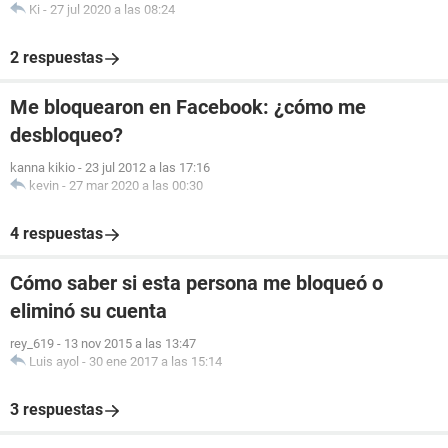
Ki
-
27 jul 2020 a las 08:24
2 respuestas
Me bloquearon en Facebook: ¿cómo me
desbloqueo?
kanna kikio
-
23 jul 2012 a las 17:16
kevin
-
27 mar 2020 a las 00:30
4 respuestas
Cómo saber si esta persona me bloqueó o
eliminó su cuenta
rey_619
-
13 nov 2015 a las 13:47
Luis ayol
-
30 ene 2017 a las 15:14
3 respuestas