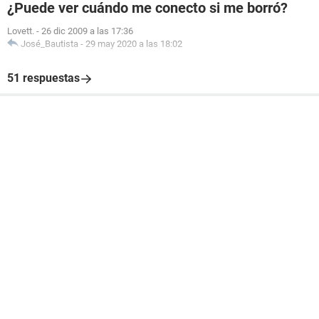
¿Puede ver cuándo me conecto si me borró?
Lovett.
-
26 dic 2009 a las 17:36
José_Bautista
-
29 may 2020 a las 18:02
51 respuestas