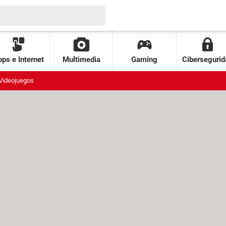
ps e Internet
Multimedia
Gaming
Cibersegurid
Videojuegos