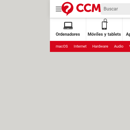
Ordenadores
Móviles y tablets
Ap
macOS
Internet
Hardware
Audio