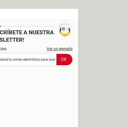
SCRÍBETE A NUESTRA
SLETTER!
cias
Ver un ejemplo