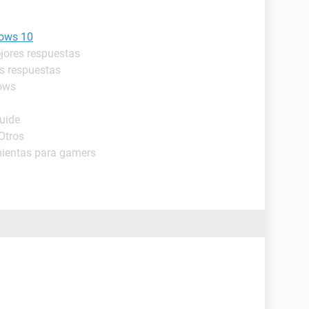
ows 10
jores respuestas
es respuestas
ows
Guide
Otros
mientas para gamers