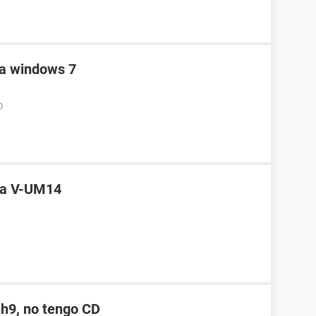
ra windows 7
0
ra V-UM14
uh9, no tengo CD