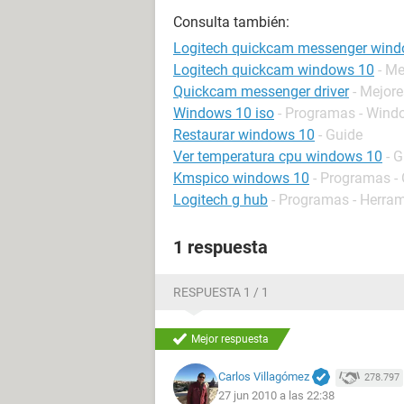
Consulta también:
Logitech quickcam messenger wind
Logitech quickcam windows 10
- Me
Quickcam messenger driver
- Mejor
Windows 10 iso
- Programas - Wind
Restaurar windows 10
- Guide
Ver temperatura cpu windows 10
- 
Kmspico windows 10
- Programas - 
Logitech g hub
- Programas - Herra
1 respuesta
RESPUESTA 1 / 1
Mejor respuesta
Carlos Villagómez
278.797
27 jun 2010 a las 22:38