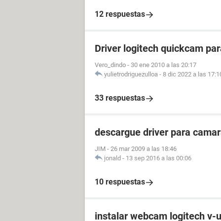
12 respuestas
Driver logitech quickcam pa
Vero_dindo
-
30 ene 2010 a las 20:17
yulietrodriguezulloa
-
8 dic 2022 a las 17:1
33 respuestas
descargue driver para cama
JIM
-
26 mar 2009 a las 18:46
jonald
-
13 sep 2016 a las 00:06
10 respuestas
instalar webcam logitech v-