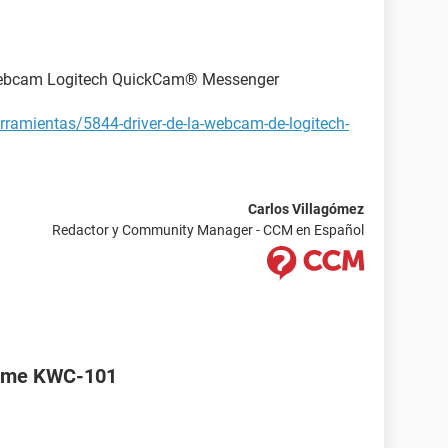
 webcam Logitech QuickCam® Messenger
rramientas/5844-driver-de-la-webcam-de-logitech-
Carlos Villagómez
Redactor y Community Manager - CCM en Español
reme KWC-101