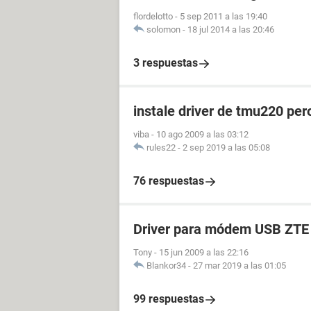
flordelotto
-
5 sep 2011 a las 19:40
solomon
-
18 jul 2014 a las 20:46
3 respuestas
instale driver de tmu220 pe
viba
-
10 ago 2009 a las 03:12
rules22
-
2 sep 2019 a las 05:08
76 respuestas
Driver para módem USB ZT
Tony
-
15 jun 2009 a las 22:16
Blankor34
-
27 mar 2019 a las 01:05
99 respuestas