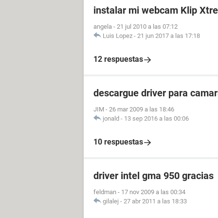
instalar mi webcam Klip Xt
angela
-
21 jul 2010 a las 07:12
Luis Lopez
-
21 jun 2017 a las 17:18
12 respuestas
descargue driver para cama
JIM
-
26 mar 2009 a las 18:46
jonald
-
13 sep 2016 a las 00:06
10 respuestas
driver intel gma 950 gracias
feldman
-
17 nov 2009 a las 00:34
gilalej
-
27 abr 2011 a las 18:33