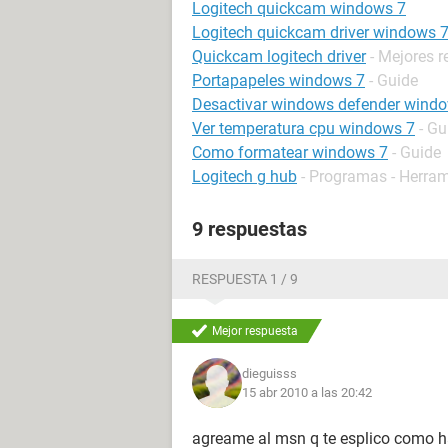
Logitech quickcam windows 7
Logitech quickcam driver windows 
Quickcam logitech driver
- Mejores 
Portapapeles windows 7
- Guide
Desactivar windows defender wind
Ver temperatura cpu windows 7
- Gu
Como formatear windows 7
- Guide
Logitech g hub
- Programas - Herra
9 respuestas
RESPUESTA 1 / 9
Mejor respuesta
dieguisss
15 abr 2010 a las 20:42
agreame al msn q te esplico como h