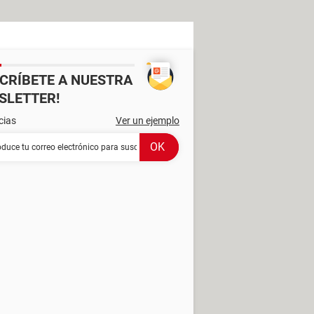
SCRÍBETE A NUESTRA
SLETTER!
cias
Ver un ejemplo