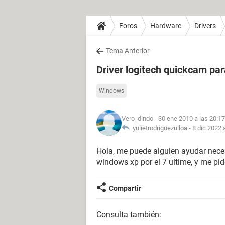
Foros
Hardware
Drivers
Tema Anterior
Driver logitech quickcam pa
Windows
Vero_dindo
- 30 ene 2010 a las 20:17
yulietrodriguezulloa -
8 dic 2022 
Hola, me puede alguien ayudar neces
windows xp por el 7 ultime, y me pide
Compartir
Consulta también: