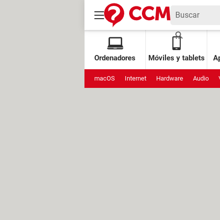
Ordenadores
Móviles y tablets
Ap
macOS
Internet
Hardware
Audio