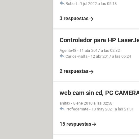
Robert
-
1 jul 2022 a las 05:18
3 respuestas
Controlador para HP LaserJ
Agente48
-
11 abr 2017 a las 02:32
Carlos-vialfa
-
12 abr 2017 a las 05:24
2 respuestas
web cam sin cd, PC CAMERA
anitax
-
8 ene 2010 a las 02:58
Profedemate
-
10 may 2021 a las 21:31
15 respuestas