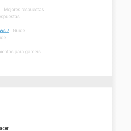
7
- Mejores respuestas
respuestas
ows 7
- Guide
ide
mientas para gamers
acer