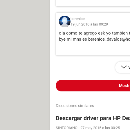
berenice
19 jun 2010 a las 09:29
ola como te agrego esk yo tambien 
bye mi mns es berenice_davalos@h
Mostr
Discusiones similares
Descargar driver para HP De
SINFORIANO
-
27 may 2015 a las 00:25