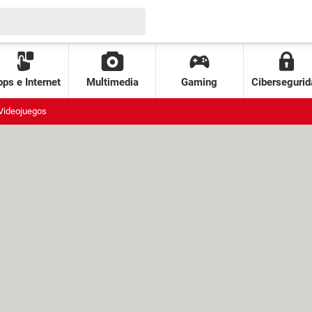
ps e Internet
Multimedia
Gaming
Cibersegurid
Videojuegos