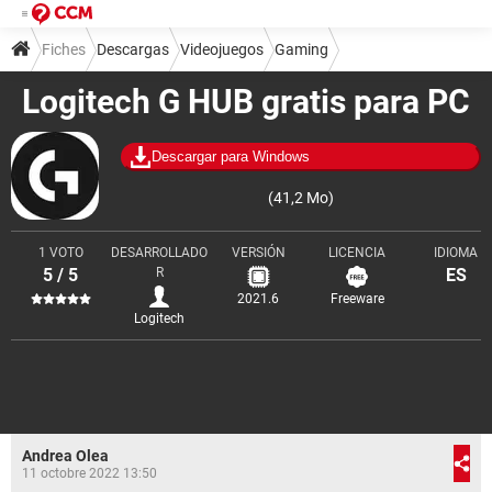
Fiches
Descargas
Videojuegos
Gaming
Logitech G HUB gratis para PC
Herramientas para gamers
Descargar para Windows
(41,2 Mo)
1 VOTO
DESARROLLADO
VERSIÓN
LICENCIA
IDIOMA
5 / 5
R
ES
2021.6
Freeware
Logitech
Andrea Olea
11 octobre 2022 13:50