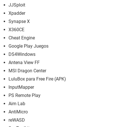
JJSploit
Xpadder
Synapse X
X360CE
Cheat Engine
Google Play Juegos
DS4Windows
Antena View FF
MSI Dragon Center
LuluBox para Free Fire (APK)
InputMapper
PS Remote Play
Aim Lab
AntiMicro
reWASD