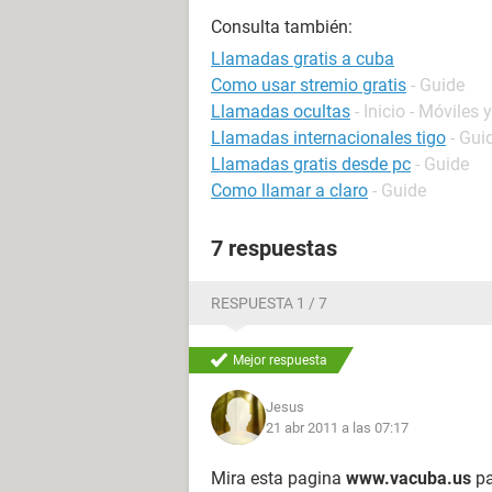
Consulta también:
Llamadas gratis a cuba
Como usar stremio gratis
- Guide
Llamadas ocultas
- Inicio - Móviles 
Llamadas internacionales tigo
- Gui
Llamadas gratis desde pc
- Guide
Como llamar a claro
- Guide
7 respuestas
RESPUESTA 1 / 7
Mejor respuesta
Jesus
21 abr 2011 a las 07:17
Mira esta pagina
www.vacuba.us
pa