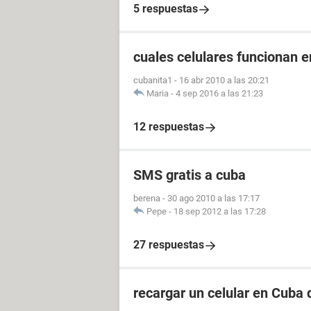
5 respuestas
cuales celulares funcionan 
cubanita1
-
16 abr 2010 a las 20:21
Maria
-
4 sep 2016 a las 21:23
12 respuestas
SMS gratis a cuba
berena
-
30 ago 2010 a las 17:17
Pepe
-
18 sep 2012 a las 17:28
27 respuestas
recargar un celular en Cuba 