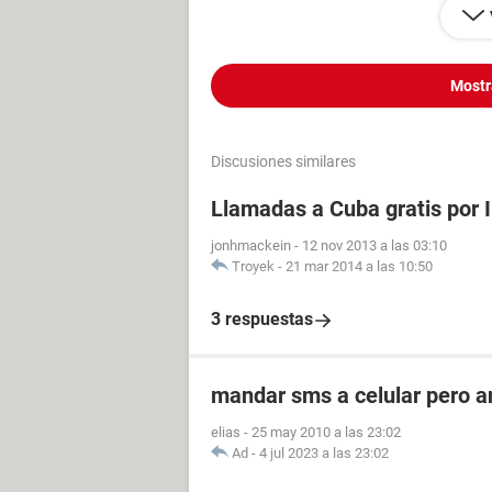
Mostr
Discusiones similares
Llamadas a Cuba gratis por I
jonhmackein
-
12 nov 2013 a las 03:10
Troyek
-
21 mar 2014 a las 10:50
3 respuestas
mandar sms a celular pero 
elias
-
25 may 2010 a las 23:02
Ad
-
4 jul 2023 a las 23:02