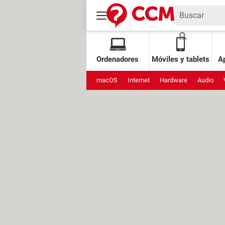
Ordenadores
Móviles y tablets
Ap
macOS
Internet
Hardware
Audio