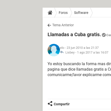
Foros
Software
Tema Anterior
Llamadas a Cuba gratis.
Ce
elo
- 23 jun 2010 a las 21:37
Lisbey -
1 ago 2017 a las 16:07
Yo estoy buscando la forma mas dir
pagina que dice llamadas gratis a 
comunicarme,favor explicarme como 
Compartir