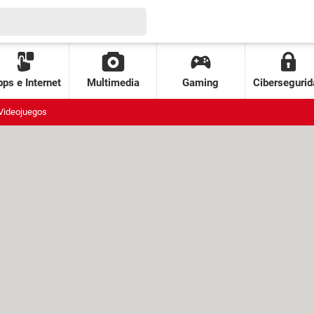
ps e Internet
Multimedia
Gaming
Cibersegurid
Videojuegos