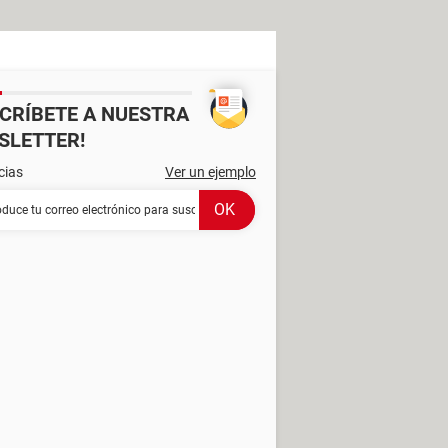
SCRÍBETE A NUESTRA
SLETTER!
cias
Ver un ejemplo