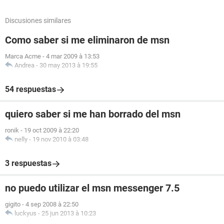
Discusiones similares
Como saber si me eliminaron de msn
Marca Acme
-
4 mar 2009 à 13:53
Andrea
-
30 may 2013 à 19:55
54 respuestas
quiero saber si me han borrado del msn
ronik
-
19 oct 2009 à 22:20
nelly
-
19 nov 2010 à 03:48
3 respuestas
no puedo utilizar el msn messenger 7.5
gigito
-
4 sep 2008 à 22:50
luckyus
-
25 jun 2013 à 10:23