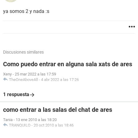
ya somos 2 y nada :s
Discusiones similares
Como puedo entrar en alguna sala xats de ares
Xeny
-
25 mar 2022 a las 17:59
TheOneAboveAll
-
4 abr 2022 a las 17:26
1 respuesta
como entrar a las salas del chat de ares
Tania
-
13 ene 2010 a las 18:20
TRANQUILO
-
20 oct 2010 a las 18:46