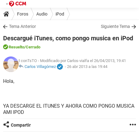
Foros
Audio
iPod
Tema Anterior
Siguiente Tema
Descargué iTunes, como pongo musica en iPod
Resuelto
/Cerrado
t conTsTO
- Modificado por Carlos-vialfa el 26/04/2013, 19:41
Carlos Villagómez
-
26 abr 2013 a las 19:44
Hola,
YA DESCARGE EL ITUNES Y AHORA COMO PONGO MUSICA
AMI IPOD
Compartir